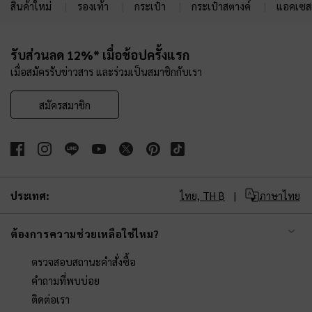
สินค้าใหม่
รองเท้า
กระเป๋า
กระเป๋าสตางค์
แอคเซสเ
Site footer
รับส่วนลด 12%* เมื่อช้อปครั้งแรก
เมื่อสมัครรับข่าวสาร และร่วมเป็นสมาชิกกับเรา
สมัครสมาชิก
ประเทศ:
ไทย,
TH ฿
ภาษาไทย
ต้องการความช่วยเหลือใช่ไหม?
ตรวจสอบสถานะคำสั่งซื้อ
คำถามที่พบบ่อย
ติดต่อเรา