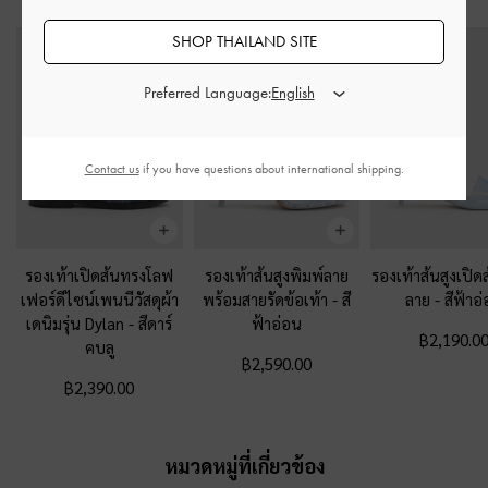
SHOP THAILAND SITE
Preferred Language:
Contact us
if you have questions about international shipping.
รองเท้าเปิดส้นทรงโลฟ
รองเท้าส้นสูงพิมพ์ลาย
รองเท้าส้นสูงเปิด
เฟอร์ดีไซน์เพนนีวัสดุผ้า
พร้อมสายรัดข้อเท้า
-
สี
ลาย
-
สีฟ้าอ
เดนิมรุ่น Dylan
-
สีดาร์
ฟ้าอ่อน
฿2,190.0
คบลู
฿2,590.00
฿2,390.00
หมวดหมู่ที่เกี่ยวข้อง