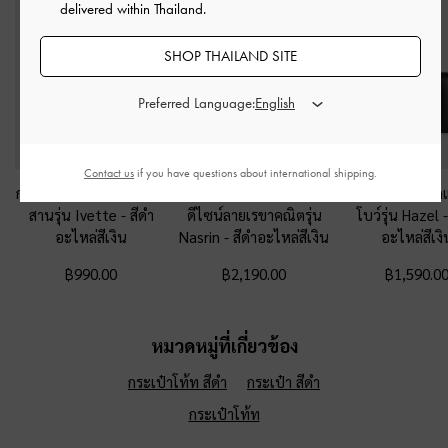
delivered within Thailand.
SHOP THAILAND SITE
Preferred Language:
Contact us
if you have questions about international shipping.
กระเป๋าใส่บัตรดีไซน์แบบ
กระเป๋าสตางค์ใบยาว
กระเป๋าสตางค์ตกแ
สานรุ่น Ivette
-
สีดำ
ดีไซน์ลายเรขาคณิตรุ่น
โบว์รุ่น Hazel
อะไหล่สีเงิน
Nasrin
-
สีดำอะไหล่สีเงิน
อะไหล่สีเงิ
฿990.00
฿2,190.00
฿1,590.0
หมวดหมู่ที่เกี่ยวข้อง
กระเป๋าโท้ท สีดำ
กระเป๋า สีดำ
กระเป๋าโท้ท