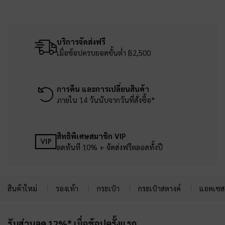
บริการจัดส่งฟรี
เมื่อช้อปครบยอดขั้นต่ำ ฿2,500
การคืน และการเปลี่ยนสินค้า
ภายใน 14 วันนับจากวันที่สั่งซื้อ*
สิทธิพิเศษสมาชิก VIP
ลดทันที 10% + จัดส่งฟรีตลอดทั้งปี
สินค้าใหม่
รองเท้า
กระเป๋า
กระเป๋าสตางค์
แอคเซสเ
Site footer
รับส่วนลด 12%* เมื่อช้อปครั้งแรก