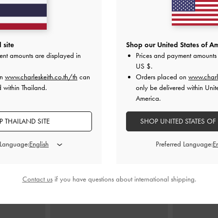
 site
Shop our United States of Am
a
-
สีช็อคโกแลต
กระเป๋าโท้ทจับจีบย่นรุ่น Britton
-
สี
กระเป๋าโฮโบดี
ent amounts are displayed in
Prices and payment amounts 
ช็อคโกแลต
Ivet
0
US $
.
฿3,390.00
on
www.charleskeith.co.th/th
can
Orders placed on
www.charl
 within Thailand.
only be delivered within Unit
America.
 THAILAND SITE
SHOP UNITED STATES OF
สไตล์ลุคด้วย
 Language:
Preferred Language:
Contact us
if you have questions about international shipping.