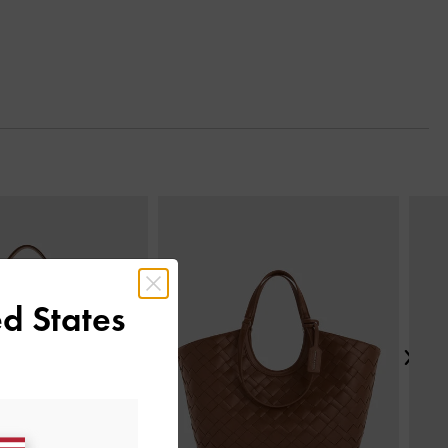
Next
d States