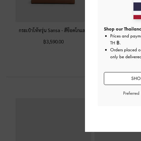
Shop our Thailand
กระเป๋าโท้ทรุ่น Sansa
-
สีช็อคโกแลต
กระเป๋าโท้ทรุ่น Shani
Prices and paym
฿3,590.00
฿3,590.0
TH ฿
.
Orders placed 
only be delivered
SHOP
Preferred