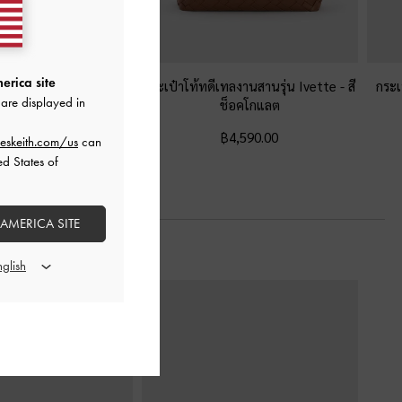
erica site
เทลงานสานประดับพู่รุ่น
กระเป๋าโท้ทดีเทลงานสานรุ่น Ivette
-
สี
กระเ
are displayed in
te
-
สีช็อคโกแลต
ช็อคโกแลต
฿3,990.00
฿4,590.00
eskeith.com/us
can
ed States of
 AMERICA SITE