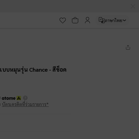
ภาษาไทย
อคแบบหมุนรุ่น Chance
- สีช็อค
บ
บ
บัตรเครดิตที่ร่วมรายการ*