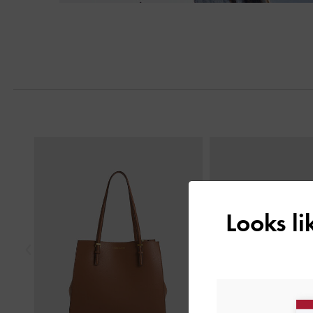
Next
Previous
Looks l