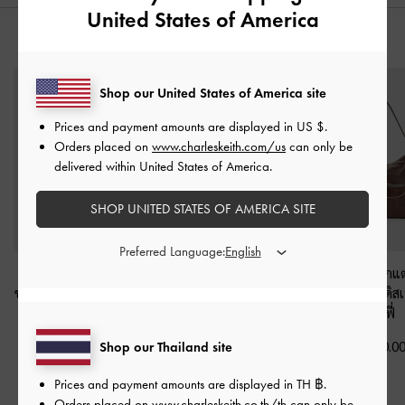
United States of America
คุณอาจจะชอบสินค้านี้
Shop our United States of America site
Prices and payment amounts are displayed in
US $
.
Orders placed on
www.charleskeith.com/us
can only be
delivered within United States of America.
SHOP UNITED STATES OF AMERICA SITE
Preferred Language:
กระเป๋าโท้ทหนังกลับ
กระเป๋าโท้ทหนังกลับ
กระเป๋าโฮโบตกแต่ง
ขนาดมินิดีเทลเชือกรูดรุ่น
ดีเทลเชือกรูดรุ่น Lillith
-
Atwood
-
สีดิส
Lillith
-
สีพีแคนบราวน์
สีพีแคนบราวน์
คอฟฟี่
฿3,190.00
฿3,790.00
฿3,590.0
Shop our Thailand site
Prices and payment amounts are displayed in
TH ฿
.
Orders placed on
www.charleskeith.co.th/th
can only be