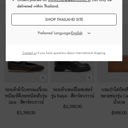
delivered within Thailand.
สไตล์ลุคด้วย
SHOP THAILAND SITE
Preferred Language:
Contact us
if you have questions about international shipping.
รองเท้าผ้าใบทรงแมรี่เจน
รองเท้าเพนนีโลฟเฟอร์
กระเป๋าใส่บัตรด
หนังแท้ดีเทลหนังกลับรุ่น
รุ่น Kaiya
-
สีดาร์คบราวน์
หลายช่องรุ่น Ca
Jace
-
สีดาร์คบราวน์
น้ำตาล
฿2,390.00
฿3,390.00
฿990.00