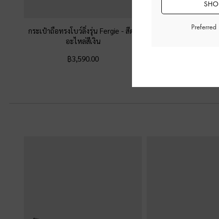
SHOP
Preferred
กระเป๋าถือทรงโบว์ลิ่งรุ่น Fergie
-
สีดำ
กระเป๋าสะพายไหล่ประ
อะไหล่สีเงิน
Tatiana
-
สีดำอะไ
฿3,590.00
฿2,990.0