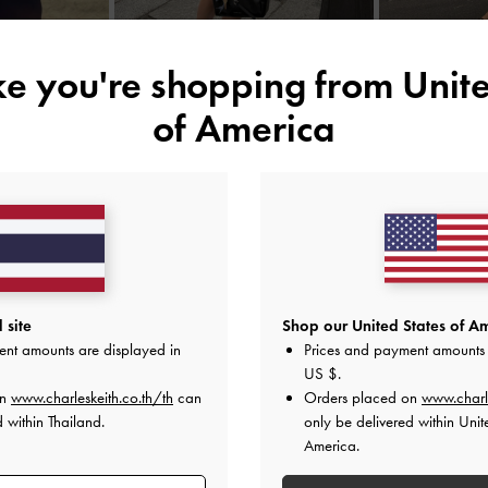
ike you're shopping from
Unite
of America
คุณอาจจะชอบสินค้านี้
 site
Shop our United States of Am
ent amounts are displayed in
Prices and payment amounts 
US $
.
on
www.charleskeith.co.th/th
can
Orders placed on
www.charl
 within Thailand.
only be delivered within Unit
America.