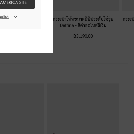
 AMERICA SITE
ายควิลท์พร้อมสายสะพาย
กระเป๋าโท้ทขนาดมินิประดับโซ่รุ่น
กระเป๋
 Duo
-
สีดำอะไหล่สีเงิน
Delfina
-
สีดำอะไหล่สีเงิน
฿3,590.00
฿3,190.00