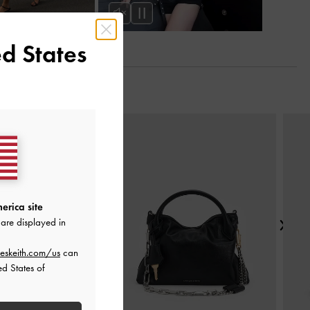
d States
Next
erica site
are displayed in
eskeith.com/us
can
ed States of