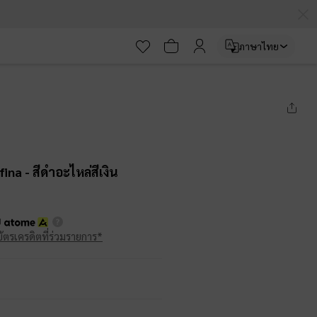
ภาษาไทย
lfina
- สีดำอะไหล่สีเงิน
บ
บัตรเครดิตที่ร่วมรายการ*