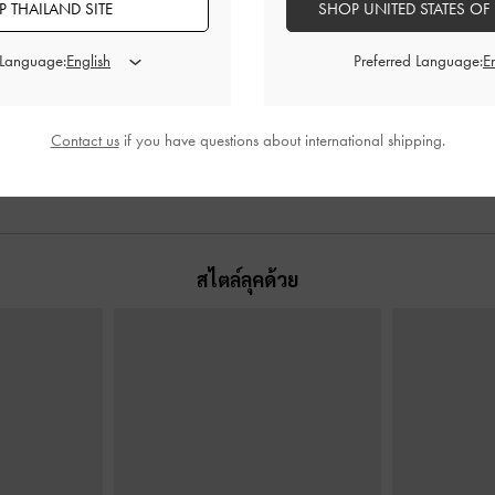
 THAILAND SITE
SHOP UNITED STATES OF
 Language:
Preferred Language:
ดับหมุดรุ่น
กระเป๋าโฮโบตกแต่งโซ่รุ่น Atwood
-
สี
กระเป๋าโฮโบล
หล่สีเงิน
ดำอะไหล่สีเงิน
แบบโซ่รุ่น
0
฿3,590.00
Contact us
if you have questions about international shipping.
สไตล์ลุคด้วย