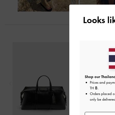
Looks l
Previous
Shop our Thailand
Prices and paym
TH ฿
.
Orders placed 
only be delivered