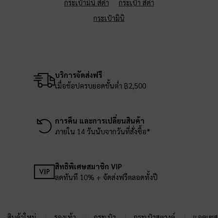
กระเป๋ามินิ สีดำ
กระเป๋า สีดำ
กระเป๋ามินิ
บริการจัดส่งฟรี
เมื่อช้อปครบยอดขั้นต่ำ ฿2,500
การคืน และการเปลี่ยนสินค้า
ภายใน 14 วันนับจากวันที่สั่งซื้อ*
สิทธิพิเศษสมาชิก VIP
ลดทันที 10% + จัดส่งฟรีตลอดทั้งปี
สินค้าใหม่
รองเท้า
กระเป๋า
กระเป๋าสตางค์
แอคเซสเ