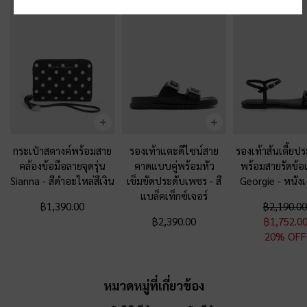
กระเป๋าสตางค์พร้อมสาย
รองเท้าแตะดีไซน์สาย
รองเท้าส้นเตี้ยปร
คล้องข้อมือลายจุดรุ่น
คาดแบบคู่พร้อมหัว
พร้อมสายรัดข้อเท
Sianna
-
สีดำอะไหล่สีเงิน
เข็มขัดประดับเพชร
-
สี
Georgie
-
หนังเ
แบล็คเท็กซ์เจอร์
฿1,390.00
฿2,190.00
฿2,390.00
฿1,752.0
20% OFF
หมวดหมู่ที่เกี่ยวข้อง