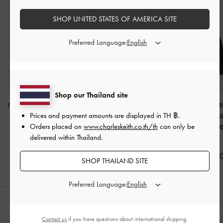
SHOP UNITED STATES OF AMERICA SITE
Preferred Language:
Shop our Thailand site
กระเป๋าโฮโบตกแต่งโซ่รุ่น
กระเป๋าโท้ทขนาดมินิรุ่น
กระเป๋าโฮโบลาย
Atwood
-
สีดำอะไหล่สี
Delfina
-
สีดำอะไหล่สี
พร้อมสายสะพาย
Prices and payment amounts are displayed in
TH ฿
.
เงิน
เงิน
รุ่น Duo
-
สีดำอะ
Orders placed on
www.charleskeith.co.th/th
can only be
เงิน
delivered within Thailand.
฿3,590.00
฿3,190.00
฿3,590.0
SHOP THAILAND SITE
Preferred Language:
สไตล์ลุคด้วย
Contact us
if you have questions about international shipping.