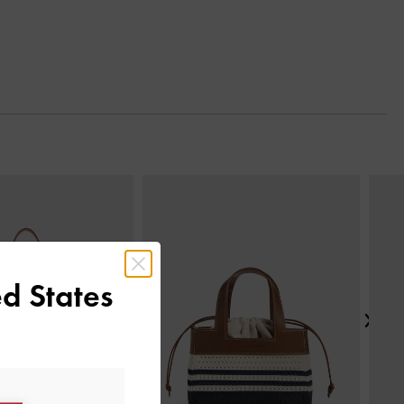
Next
d States