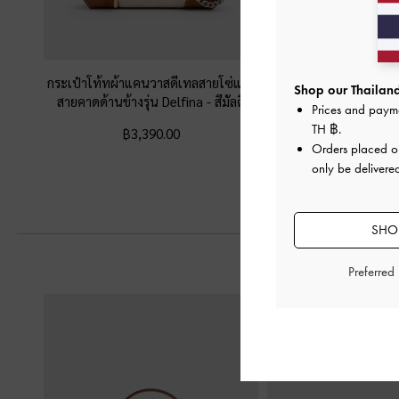
กระเป๋าโท้ทผ้าแคนวาสดีเทลสายโซ่และ
กระเป๋าโท้ทงานถักลายส
Shop our Thailand
สายคาดด้านข้างรุ่น Delfina
-
สีมัลติ
รุ่น Ida
-
สีม
Prices and paym
TH ฿
.
฿3,390.00
฿2,590.0
Orders placed 
only be delivered
SHOP
Preferred