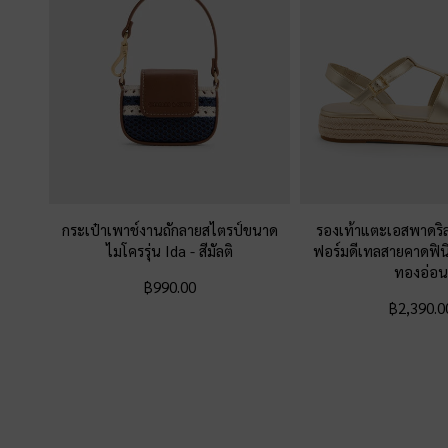
กระเป๋าเพาช์งานถักลายสไตรป์ขนาด
รองเท้าแตะเอสพาดริ
ไมโครรุ่น Ida
-
สีมัลติ
ฟอร์มดีเทลสายคาดฟิน
ทองอ่อน
฿990.00
฿2,390.0