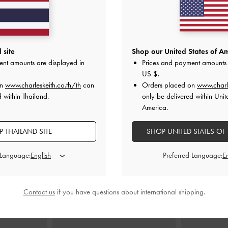
ไตรป์ขนาดมินิ
กระเป๋าโท้ทผ้าแคนวาสขนาดมินิรุ่น
กระเป๋าสะพาย
 site
Shop our United States of Am
ัลติ
Shania
-
สีมัลติ
โซ่และสายคาดด
ent amounts are displayed in
Prices and payment amounts 
US $
.
0
฿2,790.00
on
www.charleskeith.co.th/th
can
Orders placed on
www.charl
 within Thailand.
only be delivered within Unit
America.
 THAILAND SITE
SHOP UNITED STATES OF
สไตล์ลุคด้วย
 Language:
Preferred Language:
Contact us
if you have questions about international shipping.