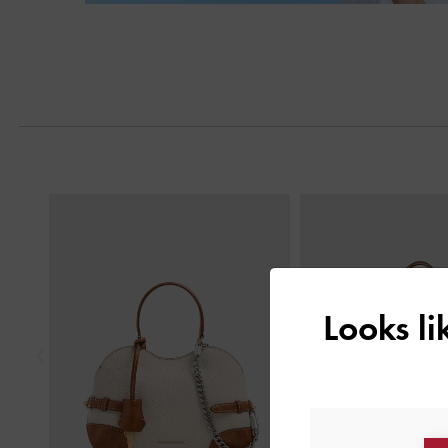
Previous
Looks l