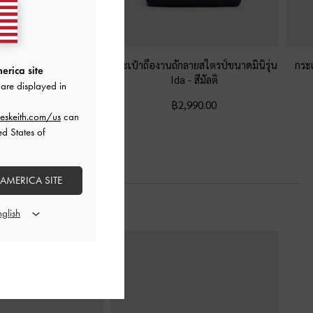
ไหล่ผ้าแคนวาสดีเทลสาย
กระเป๋าถืองานถักลายสไตรป์ขนาดมินิรุ่น
กระ
erica site
้านข้างรุ่น Delfina
-
สี
Ida
-
สีมัลติ
are displayed in
มัลติ
฿2,990.00
eskeith.com/us
can
฿3,590.00
ed States of
 AMERICA SITE