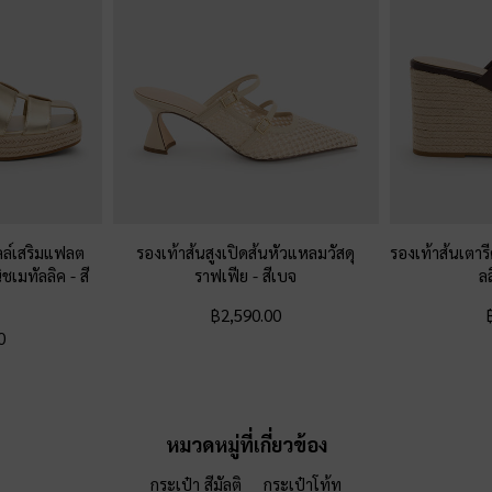
ลล์เสริมแฟลต
รองเท้าส้นสูงเปิดส้นหัวแหลมวัสดุ
รองเท้าส้นเตาร
ิชเมทัลลิค
-
สี
ราฟเฟีย
-
สีเบจ
ล
฿2,590.00
0
หมวดหมู่ที่เกี่ยวข้อง
กระเป๋า สีมัลติ
กระเป๋าโท้ท