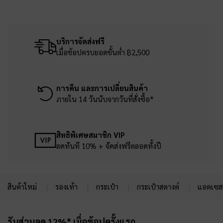
บริการจัดส่งฟรี
เมื่อช้อปครบยอดขั้นต่ำ ฿2,500
การคืน และการเปลี่ยนสินค้า
ภายใน 14 วันนับจากวันที่สั่งซื้อ*
สิทธิพิเศษสมาชิก VIP
ลดทันที 10% + จัดส่งฟรีตลอดทั้งปี
สินค้าใหม่
รองเท้า
กระเป๋า
กระเป๋าสตางค์
แอคเซสเ
Site footer
รับส่วนลด 12%* เมื่อช้อปครั้งแรก