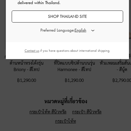
delivered within Thailand.
SHOP THAILAND SITE
Preferred Language:
Contact us
if you have questions about international shipping.
กระเป๋าสตางค์ดีไซน์ที่ปิด
กระเป๋าสตางใบสั้นดีไซน์
รองเท้าส้นสูงรัดส
ด้านหน้าทรงโค้งรุ่น
ที่ปิดแบบซิปด้านบนรุ่น
หัวเเหลมเสริมส้น
Briony
-
สีโทป
Harmonee
-
สีโทป
-
สีนู้ด
฿1,290.00
฿1,290.00
฿2,790.0
หมวดหมู่ที่เกี่ยวข้อง
กระเป๋าโท้ท สีนิวทรัล
กระเป๋า สีนิวทรัล
กระเป๋าโท้ท