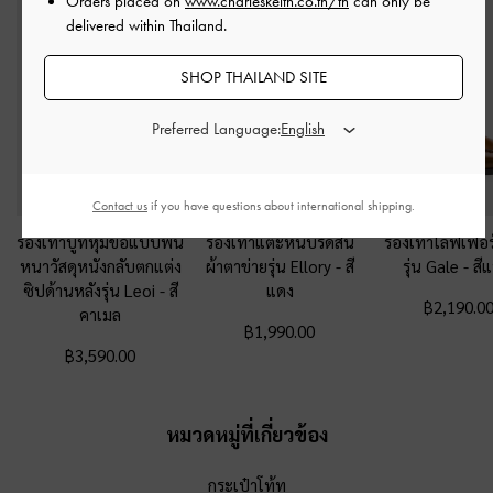
Orders placed on
www.charleskeith.co.th/th
can only be
delivered within Thailand.
SHOP THAILAND SITE
Preferred Language:
Contact us
if you have questions about international shipping.
รองเท้าบูทหุ้มข้อแบบพื้น
รองเท้าแตะหนีบรัดส้น
รองเท้าโลฟเฟอร์
หนาวัสดุหนังกลับตกแต่ง
ผ้าตาข่ายรุ่น Ellory
-
สี
รุ่น Gale
-
สี
ซิปด้านหลังรุ่น Leoi
-
สี
แดง
฿2,190.0
คาเมล
฿1,990.00
฿3,590.00
หมวดหมู่ที่เกี่ยวข้อง
กระเป๋าโท้ท