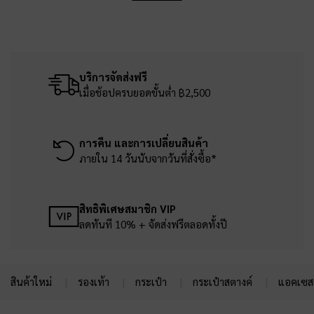
บริการจัดส่งฟรี
เมื่อช้อปครบยอดขั้นต่ำ ฿2,500
การคืน และการเปลี่ยนสินค้า
ภายใน 14 วันนับจากวันที่สั่งซื้อ*
สิทธิพิเศษสมาชิก VIP
ลดทันที 10% + จัดส่งฟรีตลอดทั้งปี
สินค้าใหม่
รองเท้า
กระเป๋า
กระเป๋าสตางค์
แอคเซสเ
Site footer