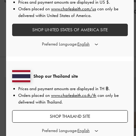
Delfina
-
สีดิสเทรสด์แทน
มลูกปัดรุ่น Baral
-
สีไวน์
มลูกปัดรุ่น Bara
Prices and payment amounts are displayed in
US $
.
เบอร์รี่เรด
Orders placed on
www.charleskeith.com/us
can only be
฿3,190.00
฿3,590.0
delivered within United States of America.
฿3,590.00
SHOP UNITED STATES OF AMERICA SITE
Preferred Language:
สไตล์ลุคด้วย
Shop our Thailand site
Prices and payment amounts are displayed in
TH ฿
.
Orders placed on
www.charleskeith.co.th/th
can only be
delivered within Thailand.
SHOP THAILAND SITE
Preferred Language: