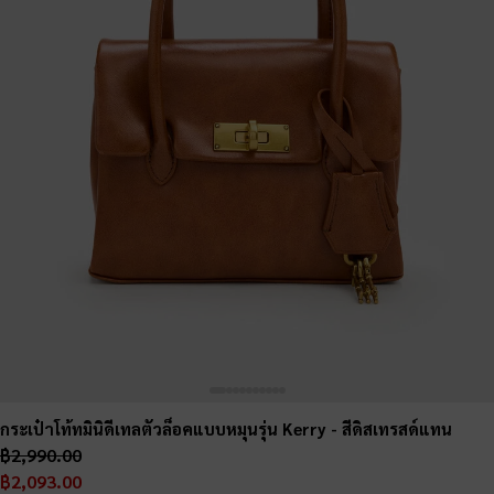
กระเป๋าโท้ทมินิดีเทลตัวล็อคแบบหมุนรุ่น Kerry
- สีดิสเทรสด์แทน
฿2,990.00
฿2,093.00