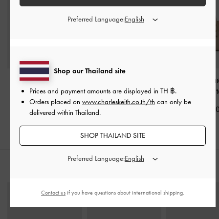
Preferred Language:
Shop our Thailand site
กระเป๋าถือแบบมีทรงรุ่น
กระเป๋าโท้ทดีไซน์หูจับ
กระเป๋าโท้ทขนาดม
Harper
-
สีโทป
แบบยาวรุ่น Allyn
-
สีโทป
Shania
-
สี
Prices and payment amounts are displayed in
TH ฿
.
Orders placed on
www.charleskeith.co.th/th
can only be
฿3,190.00
฿3,590.00
฿2,790.0
delivered within Thailand.
SHOP THAILAND SITE
Preferred Language:
สไตล์ลุคด้วย
Contact us
if you have questions about international shipping.