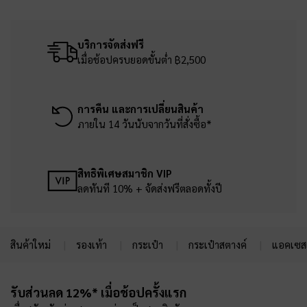
บริการจัดส่งฟรี
เมื่อช้อปครบยอดขั้นต่ำ ฿2,500
การคืน และการเปลี่ยนสินค้า
ภายใน 14 วันนับจากวันที่สั่งซื้อ*
สิทธิพิเศษสมาชิก VIP
ลดทันที 10% + จัดส่งฟรีตลอดทั้งปี
สินค้าใหม่
รองเท้า
กระเป๋า
กระเป๋าสตางค์
แอคเซสเ
Site footer
รับส่วนลด 12%* เมื่อช้อปครั้งแรก