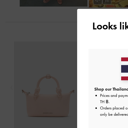
Looks l
Previous
Shop our Thailand
Prices and paym
TH ฿
.
Orders placed 
only be delivered