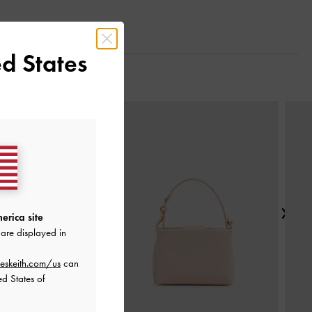
d States
Next
erica site
are displayed in
eskeith.com/us
can
ed States of