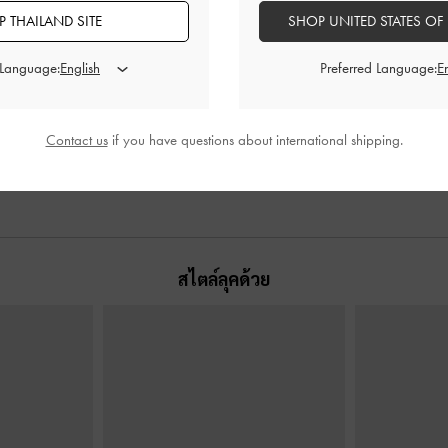
 THAILAND SITE
SHOP UNITED STATES OF
ิลท์ประดับโซ่
กระเป๋าทรงถังที่ปิดแบบเชือกรูดรุ่น
กระเป๋าสะพายไ
ต์พิงค์
Sammie
-
สีซอฟต์พิงค์
แบบยาวตกแต่ง
 Language:
Preferred Language:
0
฿2,790.00
Contact us
if you have questions about international shipping.
สไตล์ลุคด้วย