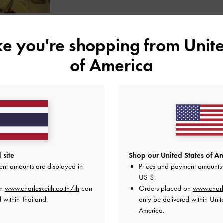
ike you're shopping from
Unite
คุณอาจจะชอบสินค้านี้
of America
 site
Shop our United States of Am
ent amounts are displayed in
Prices and payment amounts 
US $
.
on
www.charleskeith.co.th/th
can
Orders placed on
www.charl
 within Thailand.
only be delivered within Unit
America.