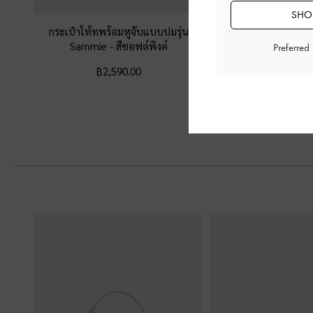
SHOP
กระเป๋าโท้ทพร้อมหูจับแบบปมรุ่น
กระเป๋าทรงถังลวดลายคว
Sammie
-
สีซอฟต์พิงค์
รุ่น Duo
-
สีซอฟ
Preferred
฿2,590.00
฿2,590.0