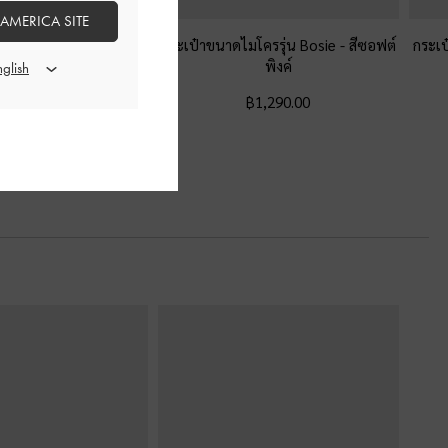
 AMERICA SITE
หล่ทรงสี่เหลี่ยมคางหมู
กระเป๋าขนาดไมโครรุ่น Bosie
-
สีซอฟต์
กระเป
ด้วยโบว์รุ่น Hazel
-
สี
พิงค์
ซอฟต์พิงค์
฿1,290.00
฿2,990.00