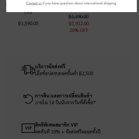
Contact us
if you have questions about international shipping.
ซิปรอบรุ่น Everleigh
-
สี
ห่วงโลหะ
-
สีชอล์ค
โทป
฿2,390.00
฿1,590.00
฿1,912.00
20% OFF
บริการจัดส่งฟรี
เมื่อช้อปครบยอดขั้นต่ำ ฿2,500
การคืน และการเปลี่ยนสินค้า
ภายใน 14 วันนับจากวันที่สั่งซื้อ*
สิทธิพิเศษสมาชิก VIP
ลดทันที 10% + จัดส่งฟรีตลอดทั้งปี