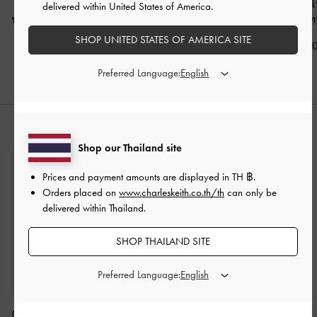
กระเป๋าถือเอฟเฟกต์ลาย
กระเป๋าโท้ทประดับสาย
กระเป๋าสะพายไห
delivered within United States of America.
หนังจระเข้รุ่น Aubrielle
-
คาด รุ่น Aubrielle
-
สี
Allyn
-
สีโ
สีโทป
โทป
SHOP UNITED STATES OF AMERICA SITE
฿2,990.0
฿2,790.00
฿3,590.00
Preferred Language:
สไตล์ลุคด้วย
Shop our Thailand site
Prices and payment amounts are displayed in
TH ฿
.
Orders placed on
www.charleskeith.co.th/th
can only be
delivered within Thailand.
SHOP THAILAND SITE
Preferred Language:
กระเป๋าสตางค์ใบสั้นแบบ
รองเท้าแตะรัดส้นประดับ