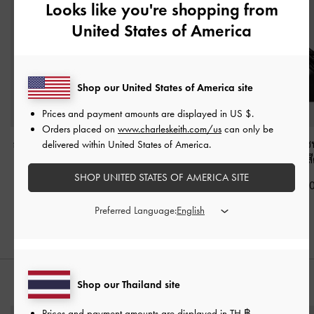
Looks like you're shopping from
United States of America
Shop our United States of America site
Prices and payment amounts are displayed in
US $
.
Orders placed on
www.charleskeith.com/us
can only be
กระเป๋าถือรุ่น Hanya
-
สี
กระเป๋าโฮโบรุ่น Adalyn
-
กระเป๋าโฮโบดีไซน
delivered within United States of America.
ดำอะไหล่สีดำ
สีดำ
รุ่น Ciara
-
ส
SHOP UNITED STATES OF AMERICA SITE
฿2,790.00
฿3,390.00
฿3,590.0
Preferred Language:
Shop our Thailand site
สไตล์ลุคด้วย
Prices and payment amounts are displayed in
TH ฿
.