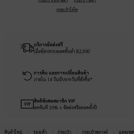
กระเป๋าโท้ท
บริการจัดส่งฟรี
เมื่อช้อปครบยอดขั้นต่ำ ฿2,500
การคืน และการเปลี่ยนสินค้า
ภายใน 14 วันนับจากวันที่สั่งซื้อ*
สิทธิพิเศษสมาชิก VIP
ลดทันที 10% + จัดส่งฟรีตลอดทั้งปี
สินค้าใหม่
รองเท้า
กระเป๋า
กระเป๋าสตางค์
แอคเซสเ