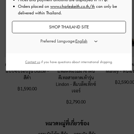
Orders placed on
www.charleskeith.co.th/th
can only be
delivered within Thailand.
SHOP THAILAND SITE
Preferred Language:
Contact us
if you have questions about international shipping.
กระเป๋าสตางค์ทรงเหลี่ยม
รองเท้าส้นเตารีดเสริม
รองเท้าส้นสูงรัดส
แบบซิปรอบรุ่น Dulcie
-
แพลตฟอร์มผ้าซาติน
Marley
-
หนังเง
สีดำ
ดีเทลสายคาดเท้ารุ่น
฿2,590.0
Lindon
-
สีแบล็คเท็กซ์
฿1,590.00
เจอร์
฿2,790.00
หมวดหมู่ที่เกี่ยวข้อง
กระเป๋าโท้ท สีดำ
กระเป๋า สีดำ