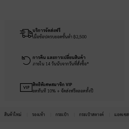
บริการจัดส่งฟรี
เมื่อช้อปครบยอดขั้นต่ำ ฿2,500
การคืน และการเปลี่ยนสินค้า
ภายใน 14 วันนับจากวันที่สั่งซื้อ*
สิทธิพิเศษสมาชิก VIP
ลดทันที 10% + จัดส่งฟรีตลอดทั้งปี
สินค้าใหม่
รองเท้า
กระเป๋า
กระเป๋าสตางค์
แอคเซสเ
Site footer