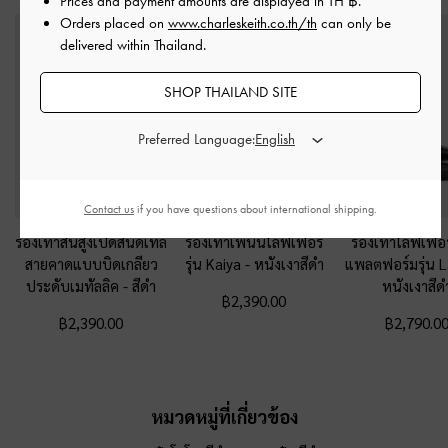
Prices and payment amounts are displayed in
TH ฿
.
Orders placed on
www.charleskeith.co.th/th
can only be
delivered within Thailand.
SHOP THAILAND SITE
Preferred Language:
Contact us
if you have questions about international shipping.
รองเท้าส้นสูงเปิดส้นดีเทล
รองเท้าเพนนีโลฟเฟอร์
รองเท้าโลฟเฟอร
สายคาดแบบบิดเกลียว
รุ่น Kaiya
-
หนังเงาสีดำ
แพลตฟอร์มรุ่น 
ประดับเมทัลลิค
-
สีดำ
หนังเงาสีด
฿2,390.00
฿2,390.00
฿2,790.0
หมวดหมู่ที่เกี่ยวข้อง