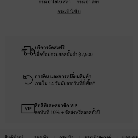
กระเป๋าโฮโบ สีดำ
กระเป๋า สีดำ
กระเป๋าโฮโบ
บริการจัดส่งฟรี
เมื่อช้อปครบยอดขั้นต่ำ ฿2,500
การคืน และการเปลี่ยนสินค้า
ภายใน 14 วันนับจากวันที่สั่งซื้อ*
สิทธิพิเศษสมาชิก VIP
ลดทันที 10% + จัดส่งฟรีตลอดทั้งปี
สินค้าใหม่
รองเท้า
กระเป๋า
กระเป๋าสตางค์
แอคเซสเ