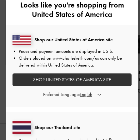
Looks like you're shopping from
United States of America
Shop our United States of America site
Prices and payment amounts are displayed in
US $
.
Orders placed on
www.charleskeith.com/us
can only be
delivered within United States of America.
กระเป๋าโฮโบลายควิลท์
กระเป๋าสะพายไหล่
กระเป๋าถือทรงโบว์ล
พร้อมสายสะพายแบบโซ่
ประดับหมุดรุ่น Tatiana
Fergie
-
สีดำอะไห
SHOP UNITED STATES OF AMERICA SITE
รุ่น Duo
-
สีดำอะไหล่สี
-
สีดำอะไหล่สีเงิน
฿3,590.0
เงิน
Preferred Language:
฿2,990.00
฿3,590.00
Shop our Thailand site
สไตล์ลุคด้วย