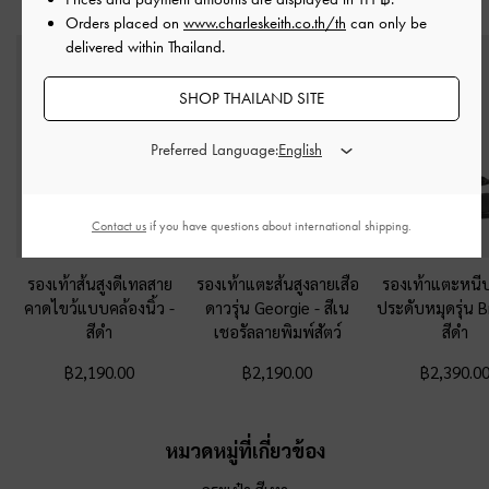
สไตล์ลุคด้วย
Orders placed on
www.charleskeith.co.th/th
can only be
delivered within Thailand.
SHOP THAILAND SITE
Preferred Language:
Contact us
if you have questions about international shipping.
รองเท้าส้นสูงดีเทลสาย
รองเท้าแตะส้นสูงลายเสือ
รองเท้าแตะหนีบ
คาดไขว้แบบคล้องนิ้ว
-
ดาวรุ่น Georgie
-
สีเน
ประดับหมุดรุ่น B
สีดำ
เชอรัลลายพิมพ์สัตว์
สีดำ
฿2,190.00
฿2,190.00
฿2,390.0
หมวดหมู่ที่เกี่ยวข้อง