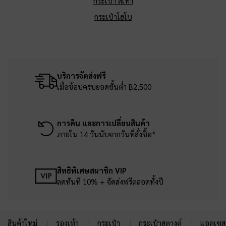
กระเป๋า สีเทา
กระเป๋าโฮโบ
บริการจัดส่งฟรี
เมื่อช้อปครบยอดขั้นต่ำ ฿2,500
การคืน และการเปลี่ยนสินค้า
ภายใน 14 วันนับจากวันที่สั่งซื้อ*
สิทธิพิเศษสมาชิก VIP
ลดทันที 10% + จัดส่งฟรีตลอดทั้งปี
สินค้าใหม่
รองเท้า
กระเป๋า
กระเป๋าสตางค์
แอคเซสเ