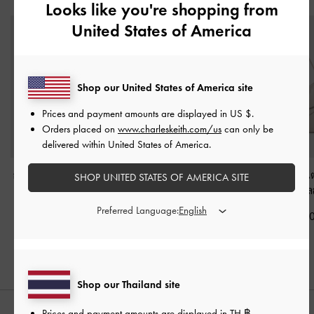
Looks like you're shopping from
United States of America
Shop our United States of America site
Prices and payment amounts are displayed in
US $
.
Orders placed on
www.charleskeith.com/us
can only be
delivered within United States of America.
กระเป๋าโฮโบหนังกลับรุ่น
กระเป๋าสะพายไหล่หนัง
กระเป๋าโฮโบตกแต่ง
SHOP UNITED STATES OF AMERICA SITE
Adalyn
-
สีสโตนเกรย์
กลับหูจับทรงยาวรุ่น
Atwood
-
สีเชล
Noane
-
สีสโตนเกรย์
Preferred Language:
฿3,590.00
฿3,590.0
฿3,390.00
Shop our Thailand site
Prices and payment amounts are displayed in
TH ฿
.