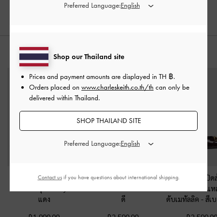
Preferred Language:
สไตล์ลุคด้วย
Shop our Thailand site
Prices and payment amounts are displayed in
TH ฿
.
Orders placed on
www.charleskeith.co.th/th
can only be
delivered within Thailand.
SHOP THAILAND SITE
Preferred Language:
รองเท้าแตะหนีบรัดส้น
รองเท้าเปิดส้นหนังแก้ว
รองเท้าส้นสูงปิด
Contact us
if you have questions about international shipping.
ผ้าตาข่ายรุ่น Ellory
-
สี
ดีไซน์ส้นเข็ม
-
สีเบอร์กัน
แก้วดีไซน์หัวแ
แดง
ดี
ดับเมทัลลิค
-
สีเบ
฿1,990.00
฿2,590.00
฿2,590.0