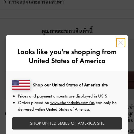
การจัดส่ง และการคืนสินค้า
คุณอาจจะชอบสินค้านี้
Looks like you're shopping from
United States of America
Shop our United States of America site
Prices and payment amounts are displayed in
US $
.
Orders placed on
www.charleskeith.com/us
can only be
กระเป๋าถือดีเทลสายคาด
กระเป๋าถือรุ่น Noane
-
สี
กระเป๋าสะพายข้า
delivered within United States of America.
แบบผูกปมรุ่น Tricha
-
สี
ไวน์เบอร์รี่เรด
สายคาดแบบผูกป
ไวน์เบอร์รี่เรด
Tricha
-
สีไวน์เบอ
SHOP UNITED STATES OF AMERICA SITE
฿2,790.00
฿2,790.00
฿2,390.0