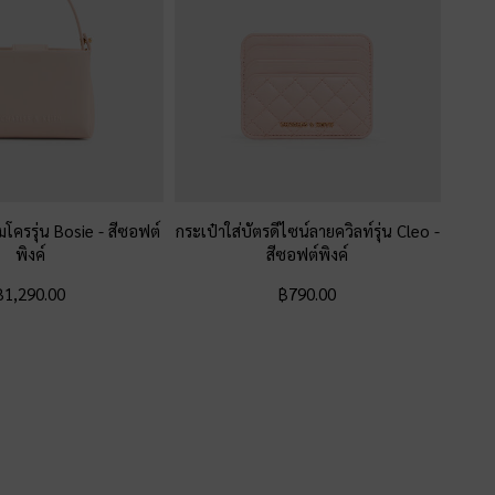
โครรุ่น Bosie
-
สีซอฟต์
กระเป๋าใส่บัตรดีไซน์ลายควิลท์รุ่น Cleo
-
พิงค์
สีซอฟต์พิงค์
฿1,290.00
฿790.00