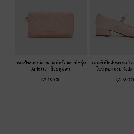
กระเป๋าสตางค์ลายควิลท์พร้อมสายโซ่รุ่น
รองเท้าปิดส้นทรงแมรี่
Arrietty
-
สีชมพูอ่อน
โบว์กุหลาบรุ่น Kelis
฿2,190.00
฿2,590.0