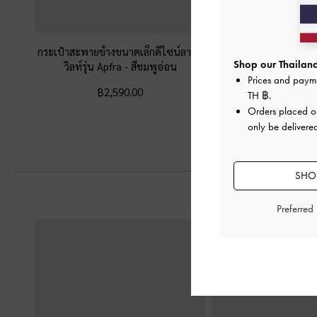
กระเป๋าสะพายข้างขนาดเล็กดีไซน์ลายค
กระเป๋าสะพายไหล่ดีไ
Shop our Thailand
วิลท์รุ่น Apfra
-
สีชมพูอ่อน
Ivette
-
สีชม
Prices and paym
฿2,590.00
฿3,590.0
TH ฿
.
Orders placed 
only be delivered
SHOP
Preferred