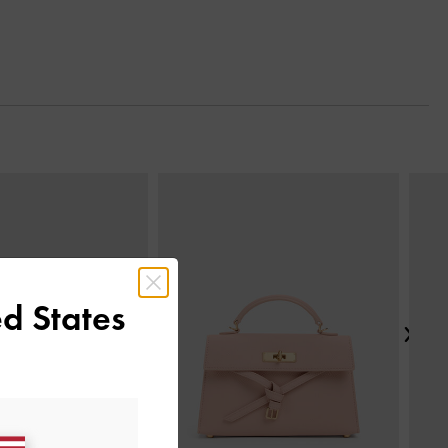
Next
d States