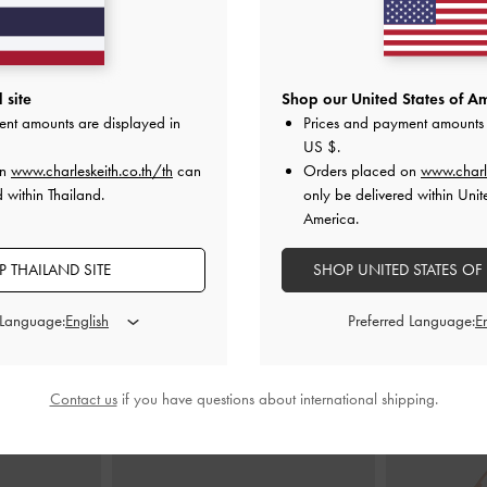
ซน์แบบสานรุ่น
กระเป๋าสตางค์ลายควิลท์พร้อมสายโซ่รุ่น
กระเป๋าสตางค
 site
Shop our United States of Am
พูอ่อน
Arrietty
-
สีชมพูอ่อน
วิลท์รุ่น 
ent amounts are displayed in
Prices and payment amounts 
0
฿2,190.00
US $
.
on
www.charleskeith.co.th/th
can
Orders placed on
www.charl
 within Thailand.
only be delivered within Unit
America.
 THAILAND SITE
SHOP UNITED STATES OF
สไตล์ลุคด้วย
 Language:
Preferred Language:
Contact us
if you have questions about international shipping.