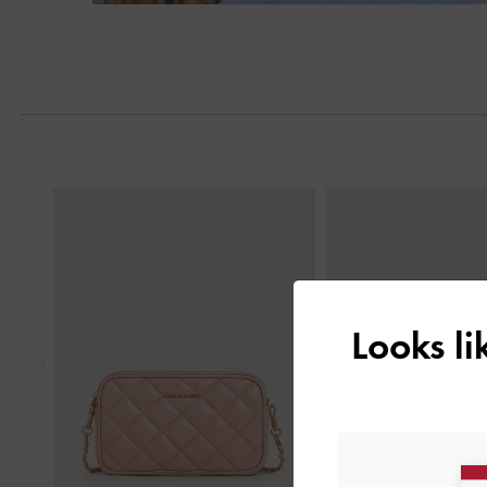
Next
Previous
Looks l