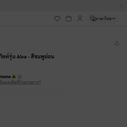
ภาษาไทย
ิลท์รุ่น Alva
- สีชมพูอ่อน
บัตรเครดิตที่ร่วมรายการ*