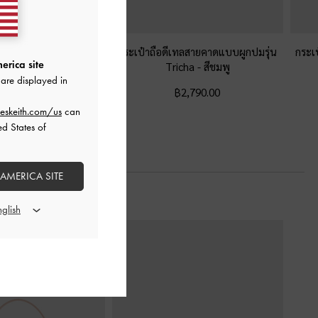
์แบบซิปรอบดีไซน์ลายค
กระเป๋าถือดีเทลสายคาดแบบผูกปมรุ่น
กระเ
erica site
Arrietty
-
สีชมพูอ่อน
Tricha
-
สีชมพู
are displayed in
฿1,390.00
฿2,790.00
eskeith.com/us
can
ed States of
 AMERICA SITE