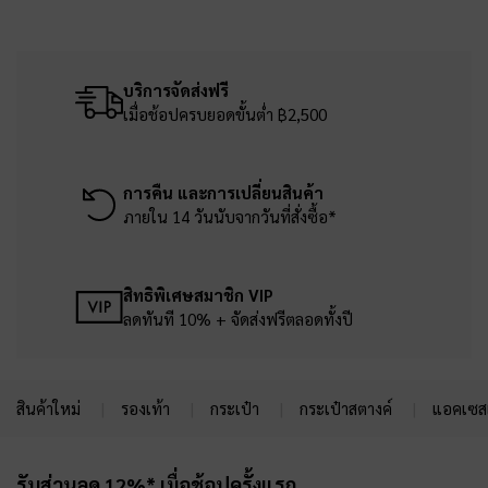
บริการจัดส่งฟรี
เมื่อช้อปครบยอดขั้นต่ำ ฿2,500
การคืน และการเปลี่ยนสินค้า
ภายใน 14 วันนับจากวันที่สั่งซื้อ*
สิทธิพิเศษสมาชิก VIP
ลดทันที 10% + จัดส่งฟรีตลอดทั้งปี
สินค้าใหม่
รองเท้า
กระเป๋า
กระเป๋าสตางค์
แอคเซสเ
Site footer
รับส่วนลด 12%* เมื่อช้อปครั้งแรก