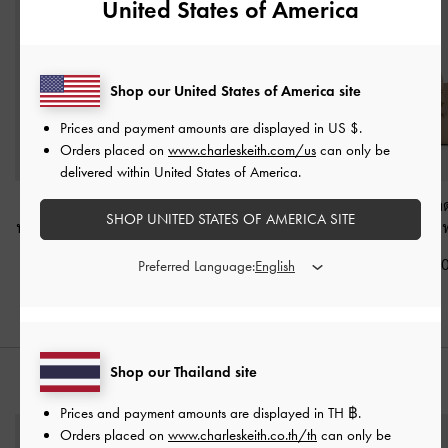
United States of America
Shop our United States of America site
Prices and payment amounts are displayed in
US $
.
Orders placed on
www.charleskeith.com/us
can only be
delivered within United States of America.
กระเป๋าถือเอฟเฟกต์ลาย
กระเป๋าสตางค์ใบยาว
กระเป๋าโท้ทขนาดม
SHOP UNITED STATES OF AMERICA SITE
หนังจระเข้รุ่น Aubrielle
-
แบบซิปรอบรุ่น Chance
Shania
-
สี
สีโทป
-
สีโทป
฿2,790.0
Preferred Language:
฿2,790.00
฿1,790.00
Shop our Thailand site
สไตล์ลุคด้วย
Prices and payment amounts are displayed in
TH ฿
.
Orders placed on
www.charleskeith.co.th/th
can only be