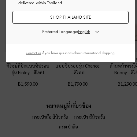
delivered within Thailand.
SHOP THAILAND SITE
Preferred Language:
Contact us
if you have questions about international shipping.
กระเป๋าสตางค์ใบสั้น
กระเป๋าสตางค์ใบยาว
กระเป๋าสตางค์ดีไซ
ดีไซน์ที่ปิดแบบซิปรอบ
แบบซิปรอบรุ่น Chance
ด้านหน้าทรงโค้
รุ่น Finley
-
สีโทป
-
สีโทป
Briony
-
สีโ
฿1,590.00
฿1,790.00
฿1,290.0
หมวดหมู่ที่เกี่ยวข้อง
กระเป๋าถือ สีนิวทรัล
กระเป๋า สีนิวทรัล
กระเป๋าถือ