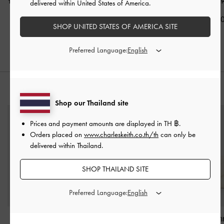
หนังจระเข้รุ่น Aubrielle
-
เข็มขัดเมทัลลิครุ่น
รุ่น Ciara
-
สี
delivered within United States of America.
สีไอวอรี่
Aubrielle
-
สีครีม
฿3,590.0
SHOP UNITED STATES OF AMERICA SITE
฿2,790.00
฿2,790.00
Preferred Language:
สไตล์ลุคด้วย
Shop our Thailand site
Prices and payment amounts are displayed in
TH ฿
.
Orders placed on
www.charleskeith.co.th/th
can only be
delivered within Thailand.
SHOP THAILAND SITE
Preferred Language:
รองเท้าแมรี่เจนดีเทลโซ่
รองเท้าแตะหนังแท้สาย
กระเป๋าสตางค์ลา