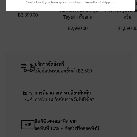
Contact us
if you have questions about international shipping.
ประดับชาร์ม
-
สีชอล์ค
คาดด้านหน้าแบบคู่
ฝาปิดโค้งประดับช
ประดับผ้าพิมพ์ลายรุ่น
หัวใจโบว์รุ่น Arr
฿2,390.00
Tayari
-
สีชอล์ค
ครีม
฿2,990.00
฿1,590.0
บริการจัดส่งฟรี
เมื่อช้อปครบยอดขั้นต่ำ ฿2,500
การคืน และการเปลี่ยนสินค้า
ภายใน 14 วันนับจากวันที่สั่งซื้อ*
สิทธิพิเศษสมาชิก VIP
ลดทันที 10% + จัดส่งฟรีตลอดทั้งปี