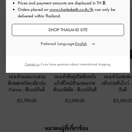
สไตล์ลุคด้วย
Prices and payment amounts are displayed in
TH ฿
.
Orders placed on
www.charleskeith.co.th/th
can only be
delivered within Thailand.
SHOP THAILAND SITE
Preferred Language:
Contact us
if you have questions about international shipping.
รองเท้าแตะแบบสวม
รองเท้าส้นสูงปิดส้นหนัง
รองเท้าโลฟเฟอร
ดีเทลสายบิดเกลียวรุ่น
แก้วดีไซน์หัวแหลมประ
กลับประดับโบว์
Fianna
-
สีเบอร์กันดี
ดับเมทัลลิค
-
สีเบอร์กันดี
กันดี
฿1,790.00
฿2,590.00
฿3,390.0
หมวดหมู่ที่เกี่ยวข้อง