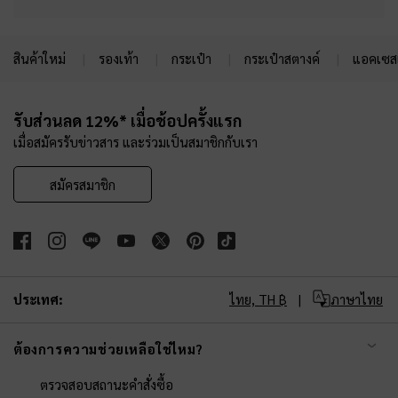
สินค้าใหม่
รองเท้า
กระเป๋า
กระเป๋าสตางค์
แอคเซสเ
Site footer
รับส่วนลด 12%* เมื่อช้อปครั้งแรก
เมื่อสมัครรับข่าวสาร และร่วมเป็นสมาชิกกับเรา
สมัครสมาชิก
ประเทศ:
ไทย,
TH ฿
ภาษาไทย
ต้องการความช่วยเหลือใช่ไหม?
ตรวจสอบสถานะคำสั่งซื้อ