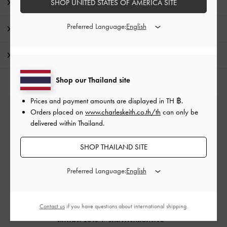
รายละเอียดสินค้า และคำแนะนำการดูแลรักษา
SHOP UNITED STATES OF AMERICA SITE
Preferred Language:
โปรโมชั่น
การจัดส่ง และการคืนสินค้า
Shop our Thailand site
Prices and payment amounts are displayed in
TH ฿
.
Orders placed on
www.charleskeith.co.th/th
can only be
บริการจัดส่งฟรี
delivered within Thailand.
เมื่อช้อปครบยอดขั้นต่ำ ฿2,500
SHOP THAILAND SITE
การคืน และการเปลี่ยนสินค้า
Preferred Language:
ภายใน 14 วันนับจากวันที่สั่งซื้อ*
Contact us
if you have questions about international shipping.
สิทธิพิเศษสมาชิก VIP
ลดทันที 10% + จัดส่งฟรีตลอดทั้งปี