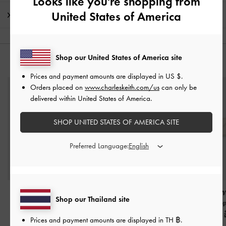
Looks like you're shopping from
United States of America
การจัดส่ง และการคืนสินค้า
Shop our United States of America site
คุณอาจจะชอบสินค้านี้
Prices and payment amounts are displayed in
US $
.
Orders placed on
www.charleskeith.com/us
can only be
delivered within United States of America.
SHOP UNITED STATES OF AMERICA SITE
Preferred Language:
แว่นตากันแดดทรงแค
แว่นตากันแดดกรอบทรง
แว่นตากันแดด
Shop our Thailand site
ทอายรุ่น Adalyn
-
สี
รีวัสดุอะซิเตทรีไซเคิลรุ่น
ทอายวัสดุอะซิเ
ซอฟต์พิงค์
Gabine
-
สีมุก
เคิลรุ่น Maeva
-
Prices and payment amounts are displayed in
TH ฿
.