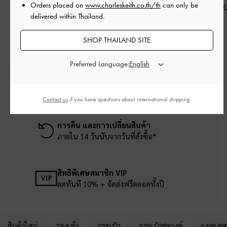
Orders placed on
www.charleskeith.co.th/th
can only be
฿2,790.00
฿2,790.00
฿2,790.0
delivered within Thailand.
SHOP THAILAND SITE
Preferred Language:
บริการจัดส่งฟรี
เมื่อช้อปครบยอดขั้นต่ำ ฿2,500
Contact us
if you have questions about international shipping.
การคืน และการเปลี่ยนสินค้า
ภายใน 14 วันนับจากวันที่สั่งซื้อ*
สิทธิพิเศษสมาชิก VIP
ลดทันที 10% + จัดส่งฟรีตลอดทั้งปี
สินค้าใหม่
รองเท้า
กระเป๋า
กระเป๋าสตางค์
แอคเซสเ