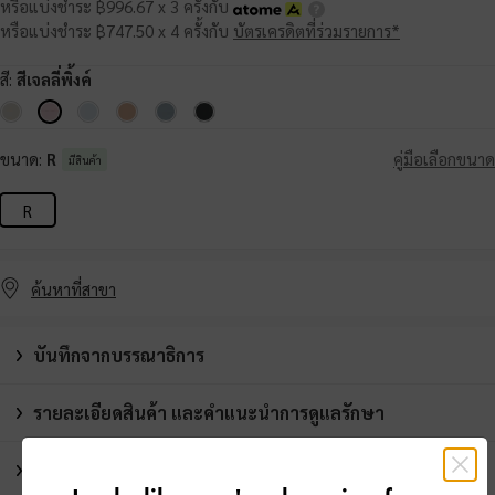
หรือแบ่งชำระ ฿996.67 x 3 ครั้งกับ
หรือแบ่งชำระ ฿747.50 x 4 ครั้งกับ
บัตรเครดิตที่ร่วมรายการ*
สี:
สีเจลลี่พิ้งค์
ขนาด:
R
คู่มือเลือกขนาด
มีสินค้า
R
ค้นหาที่สาขา
บันทึกจากบรรณาธิการ
รายละเอียดสินค้า และคำแนะนำการดูแลรักษา
โปรโมชั่น