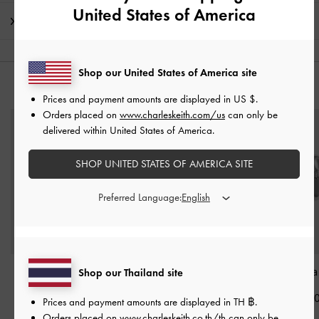
United States of America
การจัดส่ง และการคืนสินค้า
Shop our United States of America site
คุณอาจจะชอบสินค้านี้
Prices and payment amounts are displayed in
US $
.
Orders placed on
www.charleskeith.com/us
can only be
delivered within United States of America.
SHOP UNITED STATES OF AMERICA SITE
Preferred Language:
สร้อยคอแบบทูโทนรุ่น
ชาร์มกระเป๋าดีไซน์โซ่รุ่น
ต่างหูรุ่น Donor
Shop our Thailand site
Adalyn
-
สีมัลติ
Francie
-
สีมัลติ
฿1,290.0
Prices and payment amounts are displayed in
TH ฿
.
฿1,790.00
฿1,590.00
Orders placed on
www.charleskeith.co.th/th
can only be