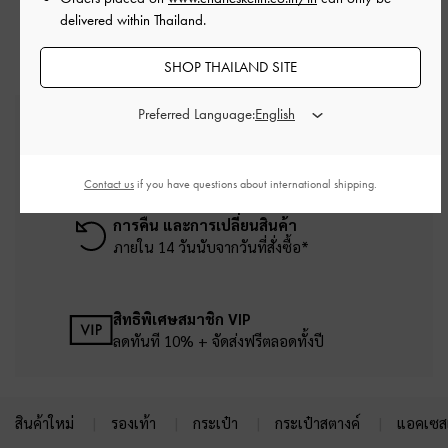
delivered within Thailand.
SHOP THAILAND SITE
Preferred Language:
บริการจัดส่งฟรี
เมื่อช้อปครบยอดขั้นต่ำ ฿2,500
Contact us
if you have questions about international shipping.
การคืน และการเปลี่ยนสินค้า
ภายใน 14 วันนับจากวันที่สั่งซื้อ*
สิทธิพิเศษสมาชิก VIP
ลดทันที 10% + จัดส่งฟรีตลอดทั้งปี
สินค้าใหม่
รองเท้า
กระเป๋า
กระเป๋าสตางค์
แอคเซสเ