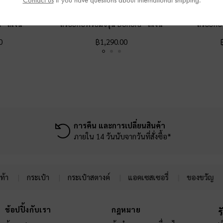
Contact us
if you have questions about international shipping.
ra
-
สีเงิน
สร้อยคอพร้อมจี้รุ่น Donora
-
สีเงิน
สร้อยคอ
0
฿1,290.00
การคืน และการเปลี่ยนสินค้า
ภายใน 14 วันนับจากวันที่สั่งซื้อ*
ท้า
กระเป๋า
กระเป๋าสตางค์
แอคเซสเซอรี่
ของขวัญ
ช้อปปิ้งกับเรา
กฎหมาย
ร