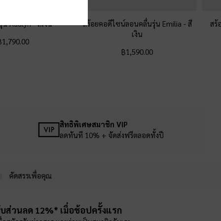
รุ่น Adalyn
-
สีเงิน
สร้อยคอดีไซน์ลอนคลื่นรุ่น Emilia
-
สี
สร้
เงิน
฿1,790.00
฿1,590.00
สิทธิพิเศษสมาชิก VIP
ลดทันที 10% + จัดส่งฟรีตลอดทั้งปี
คัดสรรเพื่อคุณ
ับส่วนลด 12%* เมื่อช้อปครั้งแรก