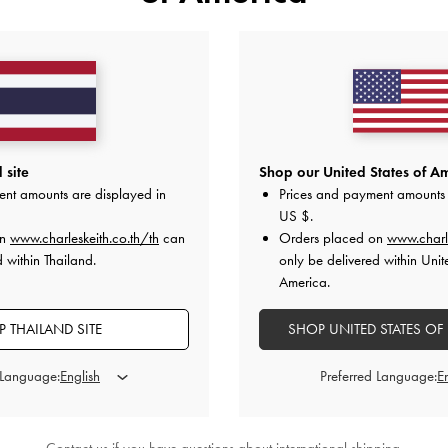
คุณอาจจะชอบสินค้านี้
 site
Shop our United States of Am
ent amounts are displayed in
Prices and payment amounts 
US $
.
on
www.charleskeith.co.th/th
can
Orders placed on
www.charl
 within Thailand.
only be delivered within Unit
America.
 THAILAND SITE
SHOP UNITED STATES OF
 Language:
Preferred Language: