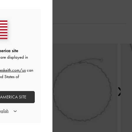
Next
erica site
are displayed in
eskeith.com/us
can
ed States of
 AMERICA SITE