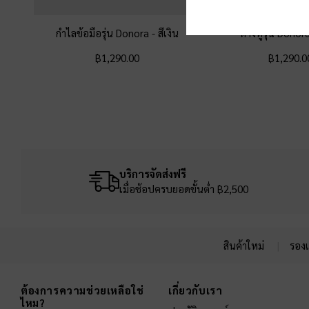
กำไลข้อมือรุ่น Donora
-
สีเงิน
ต่างหูรุ่น Dono
฿1,290.00
฿1,290.0
บริการจัดส่งฟรี
เมื่อช้อปครบยอดขั้นต่ำ ฿2,500
สินค้าใหม่
รองเ
Site footer
ต้องการความช่วยเหลือใช่
เกี่ยวกับเรา
ไหม?