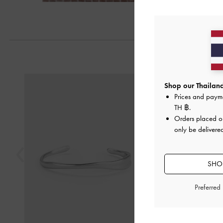
Previous
Shop our Thailand
Prices and paym
TH ฿
.
Orders placed 
only be delivered
SHOP
Preferred