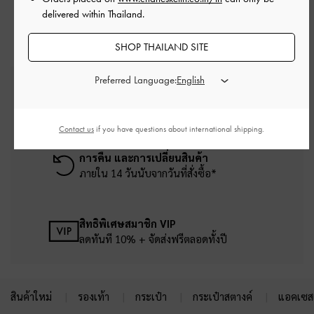
delivered within Thailand.
SHOP THAILAND SITE
Preferred Language:
บริการจัดส่งฟรี
เมื่อช้อปครบยอดขั้นต่ำ ฿2,500
Contact us
if you have questions about international shipping.
การคืน และการเปลี่ยนสินค้า
ภายใน 14 วันนับจากวันที่สั่งซื้อ*
สิทธิพิเศษสมาชิก VIP
ลดทันที 10% + จัดส่งฟรีตลอดทั้งปี
สินค้าใหม่
รองเท้า
กระเป๋า
กระเป๋าสตางค์
แอคเซสเ