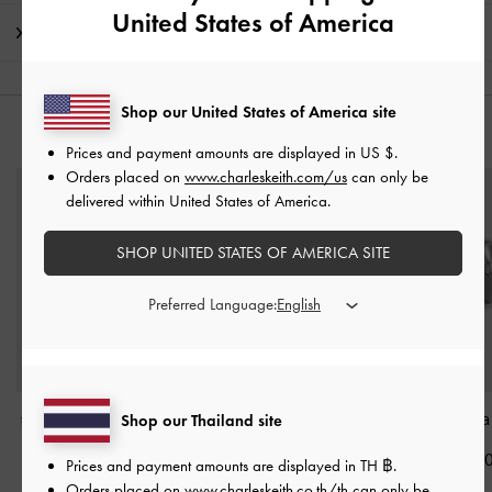
United States of America
การจัดส่ง และการคืนสินค้า
Shop our United States of America site
คุณอาจจะชอบสินค้านี้
Prices and payment amounts are displayed in
US $
.
Orders placed on
www.charleskeith.com/us
can only be
delivered within United States of America.
SHOP UNITED STATES OF AMERICA SITE
Preferred Language:
กำไลข้อมือรุ่น Donora
-
สร้อยคอพร้อมจี้รุ่น
ต่างหูรุ่น Donor
Shop our Thailand site
สีเงิน
Donora
-
สีเงิน
฿1,290.0
Prices and payment amounts are displayed in
TH ฿
.
฿1,290.00
฿1,290.00
Orders placed on
www.charleskeith.co.th/th
can only be