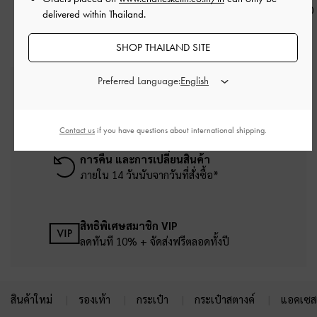
฿1,290.00
฿990.00
delivered within Thailand.
SHOP THAILAND SITE
Preferred Language:
บริการจัดส่งฟรี
เมื่อช้อปครบยอดขั้นต่ำ ฿2,500
Contact us
if you have questions about international shipping.
การคืน และการเปลี่ยนสินค้า
ภายใน 14 วันนับจากวันที่สั่งซื้อ*
สิทธิพิเศษสมาชิก VIP
ลดทันที 10% + จัดส่งฟรีตลอดทั้งปี
สินค้าใหม่
รองเท้า
กระเป๋า
กระเป๋าสตางค์
แอคเซสเ