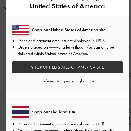
United States of America
การจัดส่ง และการคืนสินค้า
Shop our United States of America site
คุณอาจจะชอบสินค้านี้
Prices and payment amounts are displayed in
US $
.
Orders placed on
www.charleskeith.com/us
can only be
delivered within United States of America.
SHOP UNITED STATES OF AMERICA SITE
Preferred Language:
ต่างหูแบบห่วงเปิด
สร้อยข้อมือดีเทลโบว์
ต่างหูแบบติดหูดีไ
Shop our Thailand site
ประดับมุก
-
สีโรสโกลด์
ประดับคริสตัลรุ่น Paige
-
ประดับคริสตัลรุ่
Prices and payment amounts are displayed in
TH ฿
.
สีโรสโกลด์
สีโรสโกลด์
฿990.00
Orders placed on
www.charleskeith.co.th/th
can only be