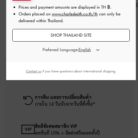
สีเงิน
Donora
-
สีเงิน
฿1,290.0
Prices and payment amounts are displayed in
TH ฿
.
฿1,290.00
฿1,290.00
Orders placed on
www.charleskeith.co.th/th
can only be
delivered within Thailand.
SHOP THAILAND SITE
Preferred Language:
บริการจัดส่งฟรี
Contact us
if you have questions about international shipping.
เมื่อช้อปครบยอดขั้นต่ำ ฿2,500
การคืน และการเปลี่ยนสินค้า
ภายใน 14 วันนับจากวันที่สั่งซื้อ*
สิทธิพิเศษสมาชิก VIP
ลดทันที 10% + จัดส่งฟรีตลอดทั้งปี