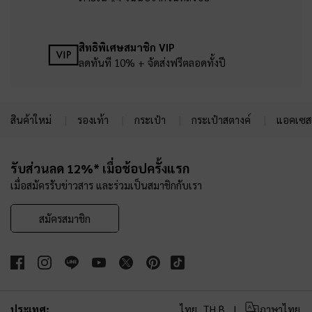
สิทธิพิเศษสมาชิก VIP
ลดทันที 10% + จัดส่งฟรีตลอดทั้งปี
สินค้าใหม่
รองเท้า
กระเป๋า
กระเป๋าสตางค์
แอคเซสเ
Site footer
รับส่วนลด 12%* เมื่อช้อปครั้งแรก
เมื่อสมัครรับข่าวสาร และร่วมเป็นสมาชิกกับเรา
สมัครสมาชิก
ประเทศ:
ไทย,
TH ฿
ภาษาไทย