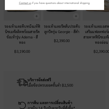
Contact us
if you have questions about international shipping.
รองเท้าแตะคีบหนังแท้ฟิ
รองเท้าแตะรัดส้นประดับ
รองเท้าแตะเอสพา
นิชเมทัลลิคพร้อมสายรัด
ลูกปัดรุ่น Georgie
-
สีดำ
เสริมแฟลตฟอร์
ข้อเท้ารุ่น Adema
-
สี
สายคาดฟินิชเมทั
฿2,390.00
ทอง
ทองอ่อน
฿3,190.00
฿2,390.0
บริการจัดส่งฟรี
เมื่อช้อปครบยอดขั้นต่ำ ฿2,500
การคืน และการเปลี่ยนสินค้า
ภายใน 14 วันนับจากวันที่สั่งซื้อ*