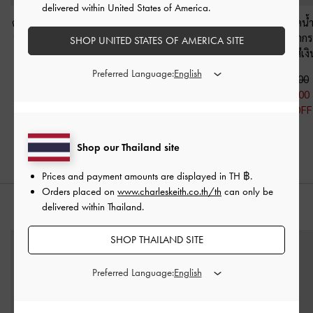
delivered within United States of America.
ต่างหูแบบห่วงประดับมุก
ต่างหูแบบติดทรงหยดน้ำ
ต่างหูทรงหยดน้ำ
ทรงหยดน้ำรุ่น Corrine
-
รุ่น Eimear
-
สีเงิน
แบบประติมากรร
SHOP UNITED STATES OF AMERICA SITE
สีเงิน
Nyra
-
สีเง
฿890.00
Preferred Language:
฿1,490.00
฿623.00
฿990.00
฿1,043.00
30% OFF
฿693.00
30% OFF
30% OFF
Shop our Thailand site
Prices and payment amounts are displayed in
TH ฿
.
Orders placed on
www.charleskeith.co.th/th
can only be
delivered within Thailand.
สไตล์ลุคด้วย
SHOP THAILAND SITE
Preferred Language: