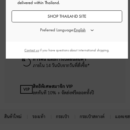
delivered within Thailand.
SHOP THAILAND SITE
Preferred Language:
บริการจัดส่งฟรี
เมื่อช้อปครบยอดขั้นต่ำ ฿2,500
Contact us
if you have questions about international shipping.
การคืน และการเปลี่ยนสินค้า
ภายใน 14 วันนับจากวันที่สั่งซื้อ*
สิทธิพิเศษสมาชิก VIP
ลดทันที 10% + จัดส่งฟรีตลอดทั้งปี
สินค้าใหม่
รองเท้า
กระเป๋า
กระเป๋าสตางค์
แอคเซสเ
Site footer