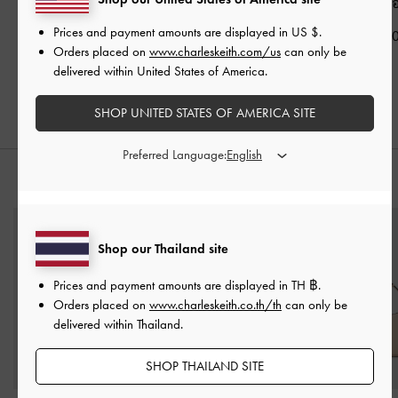
รุ่น Dulcie
-
สีโอ๊ต
Muriel
-
สีโ
฿1,790.00
Prices and payment amounts are displayed in
US $
.
฿1,490.00
฿1,790.0
Orders placed on
www.charleskeith.com/us
can only be
delivered within United States of America.
SHOP UNITED STATES OF AMERICA SITE
Preferred Language:
สไตล์ลุคด้วย
Shop our Thailand site
Prices and payment amounts are displayed in
TH ฿
.
Orders placed on
www.charleskeith.co.th/th
can only be
delivered within Thailand.
SHOP THAILAND SITE