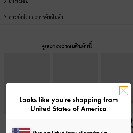
โปรโมชั่น
การจัดส่ง และการคืนสินค้า
คุณอาจจะชอบสินค้านี้
Looks like you're shopping from
United States of America
กระเป๋าสตางค์ใบสั้นรุ่น
กระเป๋าสตางค์ใบยาว
กระเป๋าสตางค์
Charlot
-
สีโอ๊ต
ดีไซน์ที่ปิดแบบซิปรอบ
ดีไซน์ที่ปิดด้านห
Shop our United States of America site