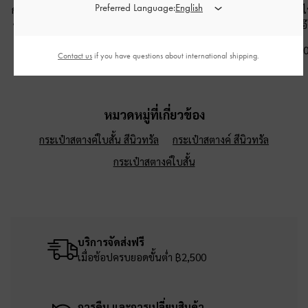
Preferred Language:
กระเป๋าสะพายไหล่พร้อม
กระเป๋าสะพายข้างรุ่น
กระเป๋าสะพายไห
ช่องด้านข้างรุ่น Khai
-
สี
Charlot
-
สีโอ๊ต
Calla
-
สีโอ
โอ๊ต
฿2,790.00
฿2,990.0
Contact us
if you have questions about international shipping.
฿3,390.00
หมวดหมู่ที่เกี่ยวข้อง
กระเป๋าสตางค์ใบสั้น สีนิวทรัล
กระเป๋าสตางค์ สีนิวทรัล
กระเป๋าสตางค์ใบสั้น
บริการจัดส่งฟรี
เมื่อช้อปครบยอดขั้นต่ำ ฿2,500
การคืน และการเปลี่ยนสินค้า