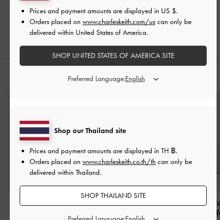
Prices and payment amounts are displayed in
US $
.
Orders placed on
www.charleskeith.com/us
can only be
delivered within United States of America.
SHOP UNITED STATES OF AMERICA SITE
สไตล์ลุคด้วย
Preferred Language:
Shop our Thailand site
Prices and payment amounts are displayed in
TH ฿
.
Orders placed on
www.charleskeith.co.th/th
can only be
delivered within Thailand.
SHOP THAILAND SITE
กระเป๋าโท้ทพร้อมหูจับ
กระเป๋าสะพายไหล่ทรง
กระเป๋าโท้ทหูจ
แบบปมรุ่น Sammie
-
สี
สี่เหลี่ยมคางหมูแบบยาว
รุ่น Sammie
-
ส
Preferred Language: