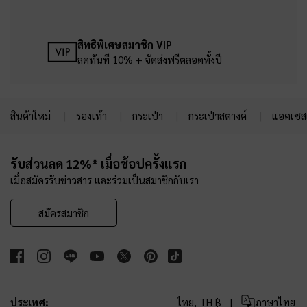
สิทธิพิเศษสมาชิก VIP
ลดทันที 10% + จัดส่งฟรีตลอดทั้งปี
สินค้าใหม่
รองเท้า
กระเป๋า
กระเป๋าสตางค์
แอคเซสเ
Site footer
รับส่วนลด 12%* เมื่อช้อปครั้งแรก
เมื่อสมัครรับข่าวสาร และร่วมเป็นสมาชิกกับเรา
สมัครสมาชิก
ประเทศ:
ไทย,
TH ฿
ภาษาไทย