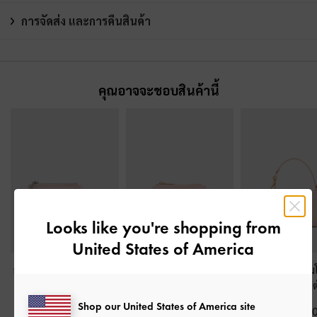
การจัดส่ง และการคืนสินค้า
คุณอาจจะชอบสินค้านี้
Looks like you're shopping from
United States of America
กระเป๋าใส่บัตรประดับโบ
กระเป๋าสตางค์ลายควิลท์
กระเป๋าขนาดไมโ
รุ่น Hazel
-
สีซอฟต์พิงค์
รุ่น Duo
-
สีซอฟต์พิงค์
Bosie
-
สีซอฟต์
Shop our United States of America site
฿1,290.00
฿1,390.00
฿1,290.0