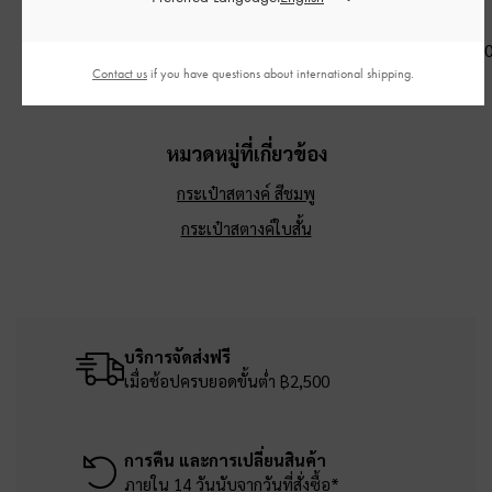
ซอฟต์พิงค์
ตกแต่งด้วยโบว์รุ่น Hazel
พิงค์
-
สีซอฟต์พิงค์
฿2,590.00
฿2,390.0
฿2,990.00
Contact us
if you have questions about international shipping.
หมวดหมู่ที่เกี่ยวข้อง
กระเป๋าสตางค์ สีชมพู
กระเป๋าสตางค์ใบสั้น
บริการจัดส่งฟรี
เมื่อช้อปครบยอดขั้นต่ำ ฿2,500
การคืน และการเปลี่ยนสินค้า
ภายใน 14 วันนับจากวันที่สั่งซื้อ*