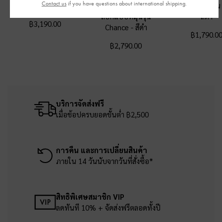
Contact us
if you have questions about international shipping.
แบบคู่รุ่น Arya
-
สีดำ
หนังรีไซเคิลตกแต่งตัว
คาดเท้าแบบคู่รุ่
ล็อคแบบหมุนรุ่น
สีดำ
฿3,190.00
Chance
-
สีดำ
฿1,790.0
฿2,790.00
บริการจัดส่งฟรี
เมื่อช้อปครบยอดขั้นต่ำ ฿2,500
การคืน และการเปลี่ยนสินค้า
ภายใน 14 วันนับจากวันที่สั่งซื้อ*
สิทธิพิเศษสมาชิก VIP
ลดทันที 10% + จัดส่งฟรีตลอดทั้งปี