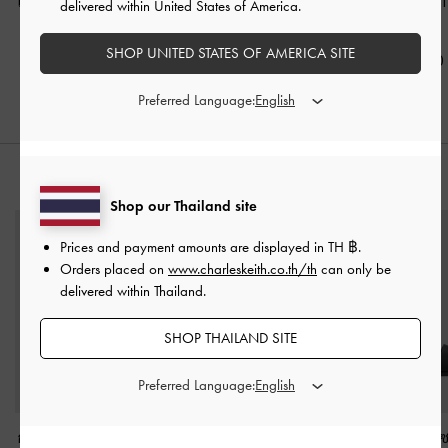
แบบบิดรุ่น Tricha
-
สีดำ
รอบพร้อมสายคล้องมือ
ซิปด้านข้างรุ่น 
delivered within United States of America.
รุ่น Lillith
-
สีดำ
สีดำ
฿1,390.00
SHOP UNITED STATES OF AMERICA SITE
฿1,290.00
฿990.00
Preferred Language:
สไตล์ลุคด้วย
Shop our Thailand site
Prices and payment amounts are displayed in
TH ฿
.
Orders placed on
www.charleskeith.co.th/th
can only be
delivered within Thailand.
SHOP THAILAND SITE
Preferred Language:
กระเป๋าโท้ทดีไซน์สายถัก
กระเป๋าสะพายข้างวัสดุ
รองเท้าแตะดีไซ