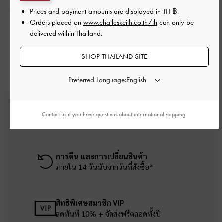
พร้อมสายโซ่ประดับมุก
ปักลายประดับลูกปัด รุ่น
รุ่น Alessia
-
สีชมพูอ่อน
Albany
-
สีขาว
Prices and payment amounts are displayed in
TH ฿
.
Orders placed on
www.charleskeith.co.th/th
can only be
฿2,790.00
฿3,590.00
delivered within Thailand.
฿1,953.00
30% OFF
SHOP THAILAND SITE
Preferred Language:
บริการจัดส่งฟรี
Contact us
if you have questions about international shipping.
เมื่อช้อปครบยอดขั้นต่ำ ฿2,500
การคืน และการเปลี่ยนสินค้า
ภายใน 14 วันนับจากวันที่สั่งซื้อ*
สิทธิพิเศษสมาชิก VIP
ลดทันที 10% + จัดส่งฟรีตลอดทั้งปี