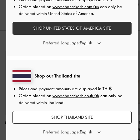
฿990.00
Orders placed on
www.charleskeith.com/us
can only be
delivered within United States of America.
SHOP UNITED STATES OF AMERICA SITE
สไตล์ลุคด้วย
Preferred Language:
Shop our Thailand site
Prices and payment amounts are displayed in
TH ฿
.
Orders placed on
www.charleskeith.co.th/th
can only be
delivered within Thailand.
SHOP THAILAND SITE
กระเป๋าทรงลูกบาศก์ลายค
กระเป๋าสะพายข้างดีไซน์
กระเป๋าโท้ทขนาดม
วิลท์ดีไซน์หูจับด้านบน
จับจีบรุ่น Ciara
-
สีครีม
Scottie
-
สีค
Preferred Language:
รุ่น Arwen
-
สีครีม