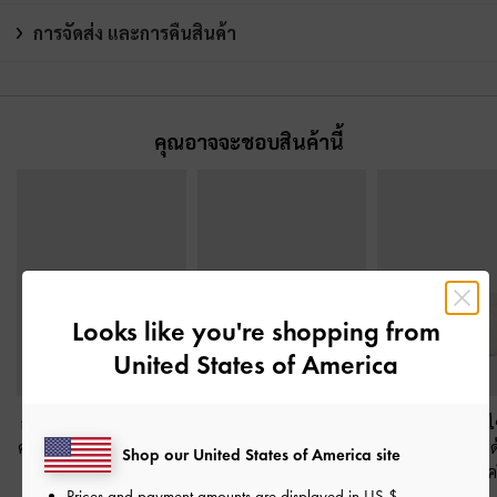
การจัดส่ง และการคืนสินค้า
คุณอาจจะชอบสินค้านี้
Looks like you're shopping from
United States of America
กระเป๋าใส่บัตรดีไซน์ลาย
กระเป๋าสตางค์ลายควิลท์
กระเป๋าใส่บัตรดี
คลื่นรุ่น Aubrielle
-
สีครีม
รุ่น Duo
-
สีครีม
ควิลท์ตกแต่งซิป
Shop our United States of America site
รุ่น Alva
-
สีค
฿990.00
฿1,390.00
Prices and payment amounts are displayed in
US $
.