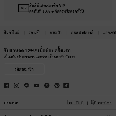
สิทธิพิเศษสมาชิก VIP
ลดทันที 10% + จัดส่งฟรีตลอดทั้งปี
สินค้าใหม่
รองเท้า
กระเป๋า
กระเป๋าสตางค์
แอคเซสเ
Site footer
รับส่วนลด 12%* เมื่อช้อปครั้งแรก
เมื่อสมัครรับข่าวสาร และร่วมเป็นสมาชิกกับเรา
สมัครสมาชิก
ประเทศ:
ไทย,
TH ฿
ภาษาไทย