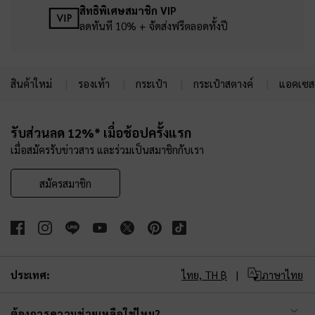
สิทธิพิเศษสมาชิก VIP
ลดทันที 10% + จัดส่งฟรีตลอดทั้งปี
สินค้าใหม่
รองเท้า
กระเป๋า
กระเป๋าสตางค์
แอคเซสเ
Site footer
รับส่วนลด 12%* เมื่อช้อปครั้งแรก
เมื่อสมัครรับข่าวสาร และร่วมเป็นสมาชิกกับเรา
สมัครสมาชิก
ประเทศ:
ไทย,
TH ฿
ภาษาไทย
ต้องการความช่วยเหลือใช่ไหม?