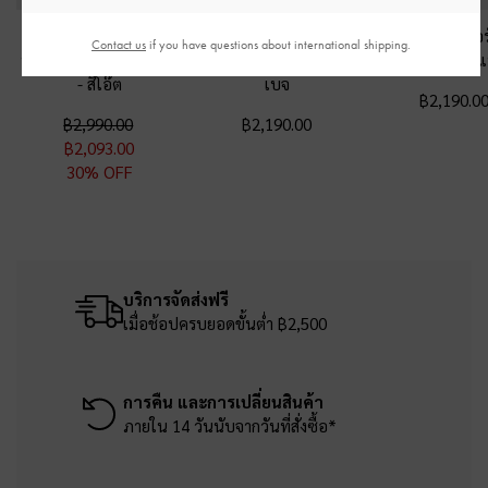
กระเป๋าสะพายข้างทรง
รองเท้าโลฟเฟอร์หนัง
รองเท้าโลฟเฟอร์
Contact us
if you have questions about international shipping.
พระจันทร์เสี้ยวรุ่น Calla
กลับรัดส้นรุ่น Gale
-
สี
รุ่น Gale
-
สี
-
สีโอ๊ต
เบจ
฿2,190.0
฿2,990.00
฿2,190.00
฿2,093.00
30% OFF
บริการจัดส่งฟรี
เมื่อช้อปครบยอดขั้นต่ำ ฿2,500
การคืน และการเปลี่ยนสินค้า
ภายใน 14 วันนับจากวันที่สั่งซื้อ*