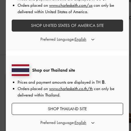
แบบซิปรอบรุ่น Chance
Everleigh
-
สีโทป
ซิปรอบรุ่น Everl
Orders placed on
www.charleskeith.com/us
can only be
-
สีโทป
โทป
฿1,590.00
delivered within United States of America.
฿1,790.00
฿1,590.0
SHOP UNITED STATES OF AMERICA SITE
Preferred Language:
สไตล์ลุคด้วย
Shop our Thailand site
Prices and payment amounts are displayed in
TH ฿
.
Orders placed on
www.charleskeith.co.th/th
can only be
delivered within Thailand.
SHOP THAILAND SITE
Preferred Language: