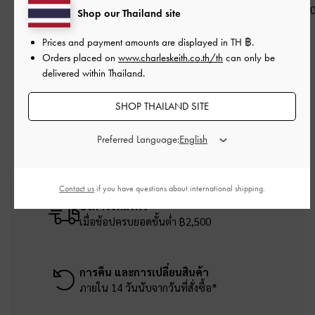
฿1,590.0
Shop our Thailand site
Prices and payment amounts are displayed in
TH ฿
.
Orders placed on
www.charleskeith.co.th/th
can only be
delivered within Thailand.
หมวดหมู่ที่เกี่ยวข้อง
กระเป๋าสตางค์ สีชมพู
SHOP THAILAND SITE
กระเป๋าคล้องข้อมือ และกระเป๋าเพาช์
Preferred Language:
Contact us
if you have questions about international shipping.
บริการจัดส่งฟรี
เมื่อช้อปครบยอดขั้นต่ำ ฿2,500
การคืน และการเปลี่ยนสินค้า
ภายใน 14 วันนับจากวันที่สั่งซื้อ*