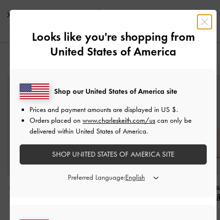
การจัดส่ง และการคืนสินค้า
Looks like you're shopping from
United States of America
คุณอาจจะชอบสินค้านี้
Shop our United States of America site
Prices and payment amounts are displayed in
US $
.
Orders placed on
www.charleskeith.com/us
can only be
delivered within United States of America.
SHOP UNITED STATES OF AMERICA SITE
Preferred Language:
กระเป๋าใส่บัตรประดับโบ
กระเป๋าสตางค์ลายควิลท์
กระเป๋าสตางค์ตกแ
รุ่น Hazel
-
สีซอฟต์พิงค์
รุ่น Duo
-
สีซอฟต์พิงค์
โบว์รุ่น Hazel
-
ส
พิงค์
฿1,290.00
฿1,390.00