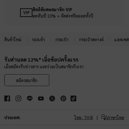
สิทธิพิเศษสมาชิก VIP
ลดทันที 10% + จัดส่งฟรีตลอดทั้งปี
สินค้าใหม่
รองเท้า
กระเป๋า
กระเป๋าสตางค์
แอคเซสเ
Site footer
รับส่วนลด 12%* เมื่อช้อปครั้งแรก
เมื่อสมัครรับข่าวสาร และร่วมเป็นสมาชิกกับเรา
สมัครสมาชิก
ประเทศ:
ไทย,
TH ฿
ภาษาไทย