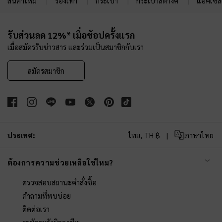
สินค้าใหม่
รองเท้า
กระเป๋า
กระเป๋าสตางค์
แอคเซสเ
Site footer
รับส่วนลด 12%* เมื่อช้อปครั้งแรก
เมื่อสมัครรับข่าวสาร และร่วมเป็นสมาชิกกับเรา
สมัครสมาชิก
ประเทศ:
ไทย,
TH ฿
ภาษาไทย
ต้องการความช่วยเหลือใช่ไหม?
ตรวจสอบสถานะคำสั่งซื้อ
คำถามที่พบบ่อย
ติดต่อเรา