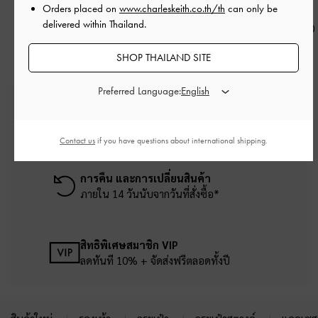
มัลติ
Orders placed on
www.charleskeith.co.th/th
can only be
฿890.00
delivered within Thailand.
฿890.00
SHOP THAILAND SITE
Preferred Language:
บริการจัดส่งฟรี
เมื่อช้อปครบยอดขั้นต่ำ ฿2,500
Contact us
if you have questions about international shipping.
การคืน และการเปลี่ยนสินค้า
ภายใน 14 วันนับจากวันที่สั่งซื้อ*
สิทธิพิเศษสมาชิก VIP
ลดทันที 10% + จัดส่งฟรีตลอดทั้งปี