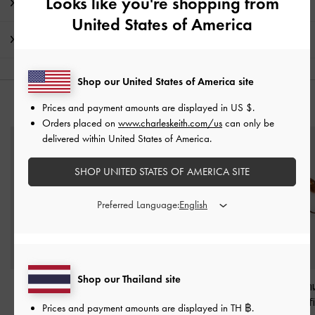
Looks like you're shopping from
โปรโมชั่น
United States of America
การจัดส่ง และการคืนสินค้า
Shop our United States of America site
คุณอาจจะชอบสินค้านี้
Prices and payment amounts are displayed in
US $
.
Orders placed on
www.charleskeith.com/us
can only be
delivered within United States of America.
SHOP UNITED STATES OF AMERICA SITE
Preferred Language:
Shop our Thailand site
ชาร์มพวงองุ่น
-
สีมัลติ
ชาร์มรูปหมีผึ้งน้อยรุ่น
ชาร์มรูปโลมา
Dodie
-
สีมัลติ
ปลาดาวรุ่น Del
Prices and payment amounts are displayed in
TH ฿
.
฿1,290.00