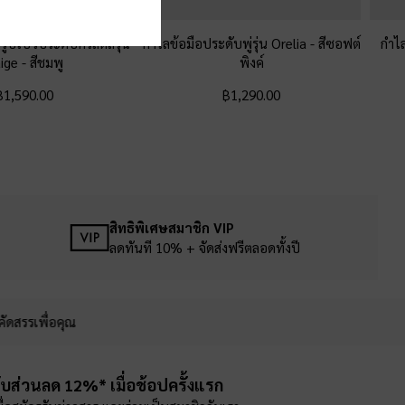
้รูปโบว์ประดับคริสตัลรุ่น
กำไลข้อมือประดับพู่รุ่น Orelia
-
สีซอฟต์
กำไล
aige
-
สีชมพู
พิงค์
฿1,590.00
฿1,290.00
สิทธิพิเศษสมาชิก VIP
ลดทันที 10% + จัดส่งฟรีตลอดทั้งปี
คัดสรรเพื่อคุณ
ับส่วนลด 12%* เมื่อช้อปครั้งแรก