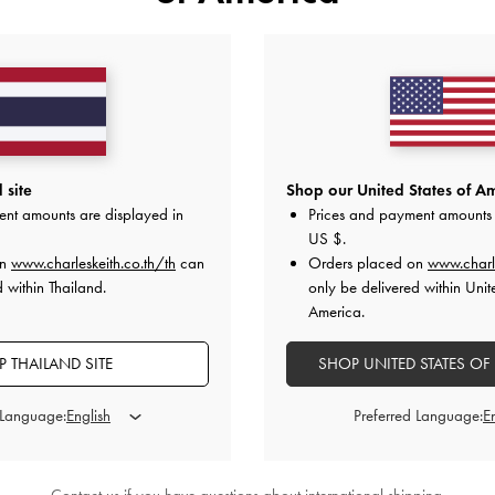
คุณอาจจะชอบสินค้านี้
 site
Shop our United States of Am
ent amounts are displayed in
Prices and payment amounts 
US $
.
on
www.charleskeith.co.th/th
can
Orders placed on
www.charl
 within Thailand.
only be delivered within Unit
America.
 THAILAND SITE
SHOP UNITED STATES OF
 Language:
Preferred Language: