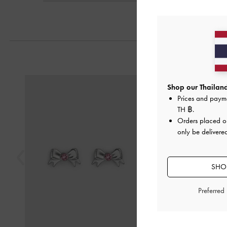
Previous
Shop our Thailand
Prices and paym
TH ฿
.
Orders placed 
only be delivered
SHOP
Preferred