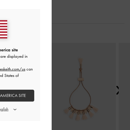
Next
erica site
are displayed in
eskeith.com/us
can
ed States of
 AMERICA SITE