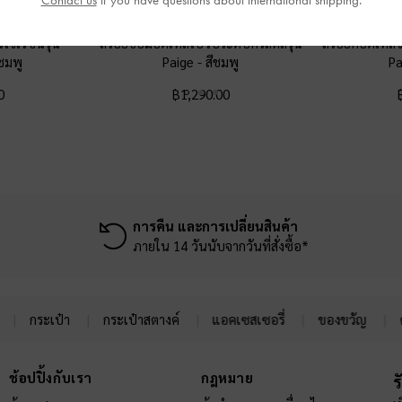
Contact us
if you have questions about international shipping.
ใจเรซิ่นรุ่น
สร้อยข้อมือดีเทลโบว์ประดับคริสตัลรุ่น
สร้อยคอดีเทลจี
ีชมพู
Paige
-
สีชมพู
P
0
฿1,290.00
การคืน และการเปลี่ยนสินค้า
ภายใน 14 วันนับจากวันที่สั่งซื้อ*
กระเป๋า
กระเป๋าสตางค์
แอคเซสเซอรี่
ของขวัญ
ช้อปปิ้งกับเรา
กฎหมาย
ร