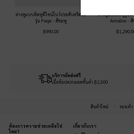
ต่างหูแบบติดหูดีไซน์โบว์ประดับคริสตัล
ต่างหูแบบติดหูรูปหัว
รุ่น Paige
-
สีชมพู
Annalise
-
ส
฿990.00
฿1,290.0
บริการจัดส่งฟรี
เมื่อช้อปครบยอดขั้นต่ำ ฿2,500
สินค้าใหม่
รองเท้า
Site footer
ต้องการความช่วยเหลือใช่
เกี่ยวกับเรา
ไหม?