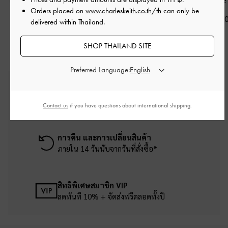
Orders placed on
www.charleskeith.co.th/th
can only be
ฟ้า
฿2,990.00
฿1,290.0
delivered within Thailand.
฿1,590.00
SHOP THAILAND SITE
Preferred Language:
บริการจัดส่งฟรี
เมื่อช้อปครบยอดขั้นต่ำ ฿2,500
Contact us
if you have questions about international shipping.
การคืน และการเปลี่ยนสินค้า
ภายใน 14 วันนับจากวันที่สั่งซื้อ*
สิทธิพิเศษสมาชิก VIP
ลดทันที 10% + จัดส่งฟรีตลอดทั้งปี