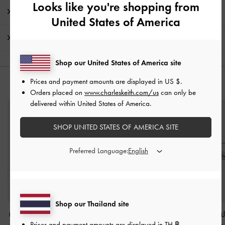
Looks like you're shopping from
โปรโมชั่น
United States of America
การจัดส่ง และการคืนสินค้า
Shop our United States of America site
Prices and payment amounts are displayed in
US $
.
คุณอาจจะชอบสินค้านี้
Orders placed on
www.charleskeith.com/us
can only be
delivered within United States of America.
SHOP UNITED STATES OF AMERICA SITE
Preferred Language:
Shop our Thailand site
แว่นตากันแดดกรอบทรง
ชาร์มรูปเปลือกหอยพร้อม
ต่างหูแบบติดหูรู
Prices and payment amounts are displayed in
TH ฿
.
เหลี่ยมรุ่น Aubrey
-
สีฟ้า
กระเป๋าโท้ทพิมพ์ลาย
-
สี
ซิ่นรุ่น Annalis