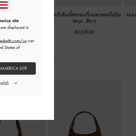
รัดส้นดีไซน์หัวแหลมรุ่น
รองเท้าส้นเตี้ยทรงแมรี่เจนลายดอกไม้รุ่น
รองเ
erra
-
สีขาว
Meja
-
สีขาว
erica site
are displayed in
฿2,590.00
฿2,590.00
eskeith.com/us
can
ed States of
 AMERICA SITE