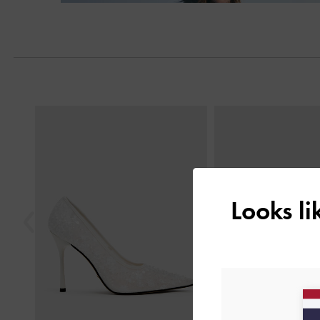
Previous
Looks l