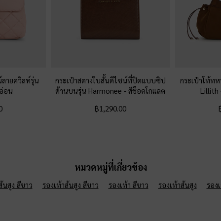
์ลายควิลท์รุ่น
กระเป๋าสตางใบสั้นดีไซน์ที่ปิดแบบซิป
กระเป๋าโท้ทหน
อ่อน
ด้านบนรุ่น Harmonee
-
สีช็อคโกแลต
Lillith
0
฿1,290.00
หมวดหมู่ที่เกี่ยวข้อง
้นสูง สีขาว
รองเท้าส้นสูง สีขาว
รองเท้า สีขาว
รองเท้าส้นสูง
รองเ