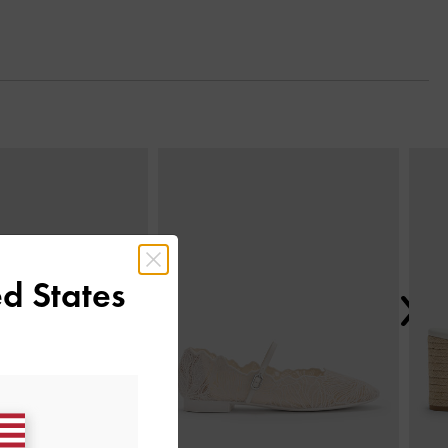
Next
d States