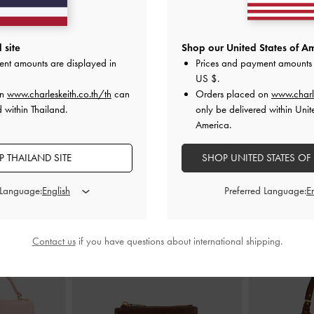
งแท้ดีเทลลายฉลุ
รองเท้าส้นเตี้ยรัดส้นดีเทลผ้าตาข่ายปัก
รองเท้าส้นสูง
ลายรุ่น Tayari
-
สีขาว
K
 site
Shop our United States of Am
ent amounts are displayed in
Prices and payment amounts 
0
฿3,190.00
US $
.
on
www.charleskeith.co.th/th
can
Orders placed on
www.charl
 within Thailand.
only be delivered within Unit
America.
 THAILAND SITE
SHOP UNITED STATES OF
สไตล์ลุคด้วย
 Language:
Preferred Language:
Contact us
if you have questions about international shipping.