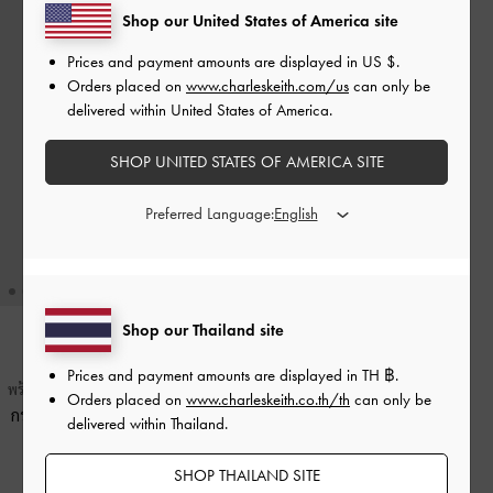
Shop our United States of America site
Prices and payment amounts are displayed in
US $
.
Orders placed on
www.charleskeith.com/us
can only be
delivered within United States of America.
SHOP UNITED STATES OF AMERICA SITE
Preferred Language:
Shop our Thailand site
TRENDING NOW
Prices and payment amounts are displayed in
TH ฿
.
พร้อมสติกเกอร์จากคอลเลคชั่น DELFINA
Orders placed on
www.charleskeith.co.th/th
can only be
กระเป๋าโท้ทขนาดมินิประดับโซ่รุ่น
delivered within Thailand.
Delfina
-
สีดัสเต็ดโอ๊ต
SHOP THAILAND SITE
฿3,390.00