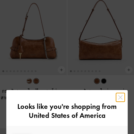
กระเป๋าสะพายไหล่ดีเทลสายโซ่และ
กระเป๋าสะพายไหล่ทรงยาวรุ่น
สายคาดด้านข้างรุ่น Delfina
-
สีดิสเท
Delfina
-
สีดิสเทรสด์แทน
รสด์แทน
Looks like you're shopping from
฿2,990.00
United States of America
฿3,590.00