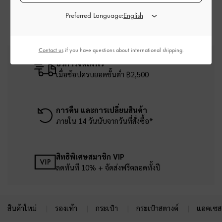
Preferred Language:
Contact us
if you have questions about international shipping.
บริการจัดส่งฟรี
เมื่อช้อปครบยอดขั้นต่ำ ฿2,500
การคืน และการเปลี่ยนสินค้า
ภายใน 14 วันนับจากวันที่สั่งซื้อ*
สิทธิพิเศษสมาชิก VIP
ลดทันที 10% + จัดส่งฟรีตลอดทั้งปี
สินค้าใหม่
รองเท้า
กระเป๋า
กระเป๋าสตางค์
แอคเซสเ