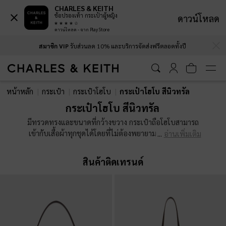
CHARLES & KEITH
ช้อปรองเท้า กระเป๋าผู้หญิง
ดาวน์โหลด
ดาวน์โหลด - จาก Play Store
…
…
สมาชิก VIP
รับส่วนลด 10% และบริการจัดส่งฟรีตลอดทั้งปี
สมาชิก VIP
รับส่วนลด 10% และบริการจัดส่งฟรีตลอดทั้งปี
หน้าหลัก
กระเป๋า
กระเป๋าโฮโบ
กระเป๋าโฮโบ สีนิวทรัล
กระเป๋าโฮโบ สีนิวทรัล
มีทรวดทรงและขนาดที่กว้างขวาง กระเป๋าถือโฮโบสามารถ
เข้ากับเสื้อผ้าทุกชุดได้โดยที่ไม่ต้องพยายาม มีหลายขนาด
อ่านเพิ่มเติม
กระเป๋าโฮโบสำหรับผู้หญิงของเราใหญ่พอที่จะใส่เอกสาร
สำหรับการประชุมและชุดออกกำลังกายได้สบายๆ ขณะที่ยัง
สินค้าติดเทรนด์
มีขนาดพอดีสำหรับการเดินทาง มีรายละเอียดของการถัก
หรือเปียที่ดูขี้เล่น ฟินิชด้วยลวดลายควิลท์แบบคลาสสิคและ
ปิดด้วยสายโซ่ที่เก๋ไก๋ ความงดงามเหล่านี้ปลุกความเรียบง่าย
ที่ทำให้หลายๆ คนติดตาม