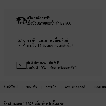
บริการจัดส่งฟรี
เมื่อช้อปครบยอดขั้นต่ำ ฿2,500
การคืน และการเปลี่ยนสินค้า
ภายใน 14 วันนับจากวันที่สั่งซื้อ*
สิทธิพิเศษสมาชิก VIP
ลดทันที 10% + จัดส่งฟรีตลอดทั้งปี
สินค้าใหม่
รองเท้า
กระเป๋า
กระเป๋าสตางค์
แอคเซสเ
Site footer
รับส่วนลด 12%* เมื่อช้อปครั้งแรก