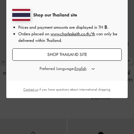
Shop our Thailand site
Prices and payment amounts are displayed in
TH ฿
.
Orders placed on
www.charleskeith.co.th/th
can only be
delivered within Thailand.
SHOP THAILAND SITE
Preferred Language:
กระเป๋าสะพายไหล่พร้อมช่องด้าน
รองเท้าผ้าใบทรงแมรี่เจนหนังแท้
ข้างรุ่น Khai
-
สีดำ
ดีเทลหนังกลับรุ่น Jace
-
สีดาร์คบรา
วน์
Contact us
if you have questions about international shipping.
฿3,390.00
฿3,390.00