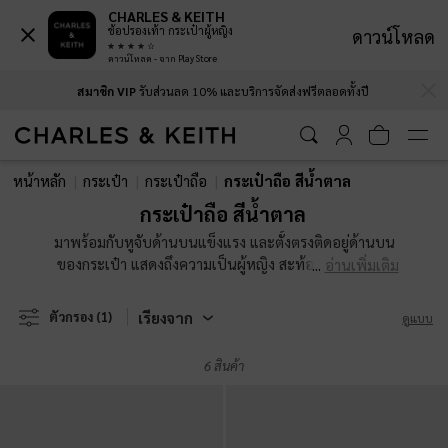
CHARLES & KEITH
ช้อปรองเท้า กระเป๋าผู้หญิง
ดาวน์โหลด
ดาวน์โหลด - จาก Play Store
…
…
สมาชิก VIP
รับส่วนลด 10% และบริการจัดส่งฟรีตลอดทั้งปี
สมาชิก VIP
รับส่วนลด 10% และบริการจัดส่งฟรีตลอดทั้งปี
หน้าหลัก
กระเป๋า
กระเป๋าถือ
กระเป๋าถือ สีน้ำตาล
กระเป๋าถือ สีน้ำตาล
มาพร้อมกับหูจับด้านบนแข็งแรง และตั้งตรงติดอยู่ด้านบน
ของกระเป๋า แสดงถึงความเป็นผู้หญิง สะท้อนถึงความทัน
อ่านเพิ่มเติม
สมัย และสไตล์เหนือกาลเวลา กระเป๋าของเรามีหลากหลาย
รูปทรง และขนาด ตั้งแต่ทรงสี่เหลี่ยมผืนผ้าคลาสสิคไปจนถึง
เรียงจาก
ตัวกรอง
(1)
ดูแบบ
ทรงครึ่งวงกลมร่วมสมัย นอกจากนี้ คุณยังจะพบกับหูจับ
ด้านบนที่เป็นเอกลักษณ์เฉพาะตัว เช่น ดีเทลหูรูดจีบ บุด้วย
6 สินค้า
ฟองน้ำ และผูกปมเพื่อให้ดูน่าสนใจอีกด้วย