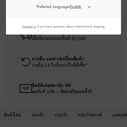
Preferred Language:
Contact us
if you have questions about international shipping.
บริการจัดส่งฟรี
เมื่อช้อปครบยอดขั้นต่ำ ฿2,500
การคืน และการเปลี่ยนสินค้า
ภายใน 14 วันนับจากวันที่สั่งซื้อ*
สิทธิพิเศษสมาชิก VIP
ลดทันที 10% + จัดส่งฟรีตลอดทั้งปี
สินค้าใหม่
รองเท้า
กระเป๋า
กระเป๋าสตางค์
แอคเซสเ