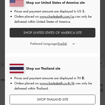
Shop our United States of America site
Prices and payment amounts are displayed in
US $
.
Orders placed on
www.charleskeith.com/us
can only be
delivered within United States of America.
SHOP UNITED STATES OF AMERICA SITE
Preferred Language:
Shop our Thailand site
Prices and payment amounts are displayed in
TH ฿
.
กระเป๋าถือทรงยาวรุ่น Lilibet
-
สีเอส
NEW
Orders placed on
www.charleskeith.co.th/th
can only be
เพรสโซบราวน์
กระเป๋าถือหนังกลับพร้อมช่องด้าน
delivered within Thailand.
ข้างรุ่น Khai
-
สีเอสเพรสโซบราวน์
฿3,190.00
฿2,990.00
SHOP THAILAND SITE