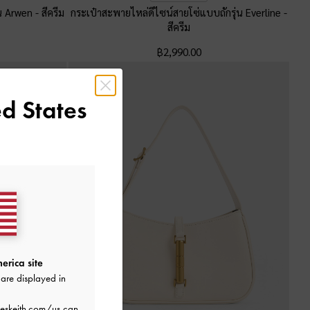
่น Arwen
-
สีครีม
กระเป๋าสะพายไหล่ดีไซน์สายโซ่แบบถักรุ่น Everline
-
สีครีม
฿2,990.00
d States
erica site
are displayed in
eskeith.com/us
can