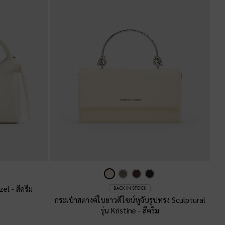
azel
-
สีครีม
BACK IN STOCK
กระเป๋าสตางค์ใบยาวดีไซน์หูจับรูปทรง Sculptural
รุ่น Kristine
-
สีครีม