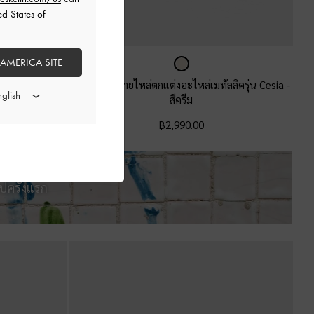
ed States of
 AMERICA SITE
กระเป๋าสะพายไหล่ตกแต่งอะไหล่เมทัลลิครุ่น Cesia
-
สีครีม
let
-
สีครีม
฿2,990.00
ปครั้งแรก