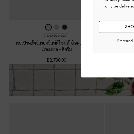
only be delivered
SHOP
BACK IN STOCK
Preferred
กระเป๋าคลัตช์ลายควิลท์ดีไซน์ตัวล็อคแบบกดรุ่น
กระเป๋าถือ
Cressida
-
สีครีม
฿2,790.00
เพลิดเพล