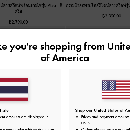
ซน์ลายควิลท์พร้อมสายโซ่รุ่น Alva
-
สี
กระเป๋าสะพายไหล่ดีไซน์ลายควิลท์รุ
ครีม
฿2,990.00
฿2,790.00
ike you're shopping from
Unite
of America
 site
Shop our United States of Am
ent amounts are displayed in
Prices and payment amounts 
US $
.
on
www.charleskeith.co.th/th
can
Orders placed on
www.charl