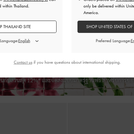
 within Thailand.
only be delivered within Unit
America.
 THAILAND SITE
SHOP UNITED STATES OF
BACK IN STOCK
BACK IN STOCK
 Language:
Preferred Language:
ดีไซน์ควิลท์พร้อมหูจับด้านบนรุ่น
กระเป๋าถือประดับเข็มขัดรุ่น Ar
Cressida
-
สีครีม
฿2,790.00
฿2,990.00
Contact us
if you have questions about international shipping.
ินกับส่วนลด 12%* และจัดส่งแบบมาตรฐานฟรี สำหรับการช้อ