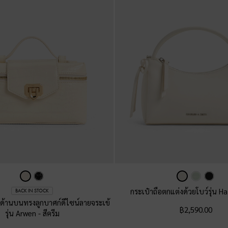
กระเป๋าถือตกแต่งด้วยโบว์รุ่น H
BACK IN STOCK
ับด้านบนทรงลูกบาศก์ดีไซน์ลายจระเข้
฿2,590.00
รุ่น Arwen
-
สีครีม