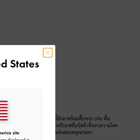
d States
รองเท้าแมรี่เจนคลาสสิค สไตล์นี้มักมาพร้อมพื้นหนา เช่น พื้น
ยรัดแบบ T-bar ที่หนาขึ้น สำหรับแฟชั่นนิสต้าที่ชอบความโดด
รงแปลกใหม่ช่วยเสริมลุคให้โดดเด่นสะกดทุกสายตา
erica site
are displayed in