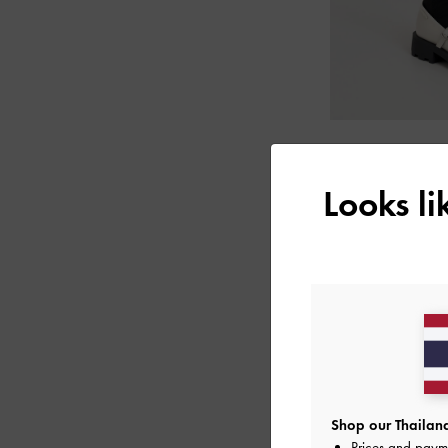
Looks l
Shop our Thailand
Prices and paym