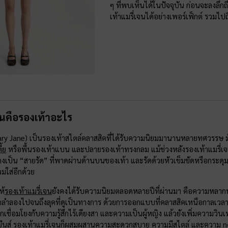
ๆ ที่พบเห็นได้ในปัจจุบัน ก่อนจะลงลึก
เท้าแมรี่เจนได้อย่างเพอร์เฟ็กต์ รวมไปถึ
จนคือรองเท้าอะไร
Mary Jane) เป็นรองเท้าสไตล์คลาสสิคที่ได้รับความนิยมมานานหลายทศวรรษ 
ี้ย
หรือพื้นรองเท้าแบน และปลายรองเท้าทรงกลม แม้ช่วงหลังรองเท้าแมรี่เจน
คงเป็น “สายรัด” ที่พาดผ่านด้านบนของเท้า และรัดด้วยหัวเข็มขัดหรือกระดุม ส
ใส่อีกด้วย
ห้
รองเท้าแมรี่เจน
ยังคงได้รับความนิยมตลอดหลายปีที่ผ่านมา คือความหลากหล
ุดลำลองไปจนถึงลุคที่ดูเป็นทางการ ด้วยการออกแบบที่คลาสสิคเหนือกาลเวลา ท
ูกเชื่อมโยงกับความรู้สึกไร้เดียงสา และความเป็นผู้หญิง แล้วยังเพิ่มความวินเท
ีนส์ รองเท้าแมรี่เจนก็ผสมผสานความสะดวกสบาย ความมีสไตล์ และความ nosta