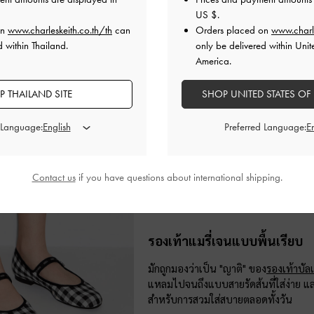
US $
.
on
www.charleskeith.co.th/th
can
Orders placed on
www.charl
 within Thailand.
only be delivered within Unit
America.
 THAILAND SITE
SHOP UNITED STATES OF
 Language:
Preferred Language:
Contact us
if you have questions about international shipping.
รองเท้าแมรี่เจนแบบพื้นเรียบ
มักถูกมองว่าเป็น "ญาติ" ของ
รองเท้าบัลเ
แหลมไปจนถึงแบบสายรัดส้นที่ใส่ง่าย แล
สำหรับการสวมใส่สบายตลอดทั้งวัน