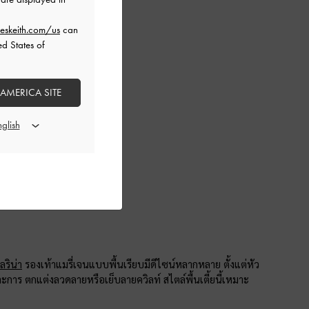
eskeith.com/us
can
ed States of
 AMERICA SITE
ลริน่า
รองเท้าแมรี่เจนแบบพื้นเรียบมีดีไซน์หลากหลาย ตั้งแต่หัว
ะการ ตกแต่งลวดลายหรือเย็บลายควิลท์ สไตล์พื้นเตี้ยนี้เหมาะ