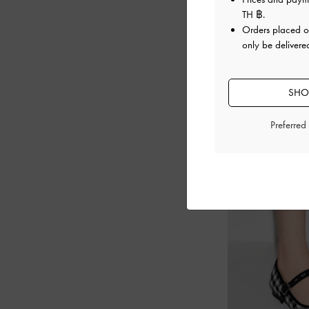
TH ฿
.
Orders placed 
only be delivered
SHOP
Preferred