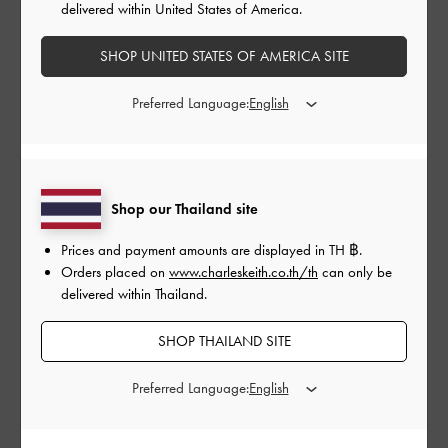
delivered within United States of America.
SHOP UNITED STATES OF AMERICA SITE
Preferred Language:
สำหรับของที่พกพาปานกลางถึงเบา
กระเป๋าโท้ท
เป็นตัวเลือกที่ดี
พวกมันมักจะมีรูปทรงสี่เหลี่ยมผืนผ้าที่มีช่องเปิดกว้าง และก้น
กระเป๋าที่แข็งแรง ทำให้เป็นกระเป๋าที่จุของได้มากสำหรับการใช้
ชีวิตในมหาวิทยาลัย กระเป๋าโท้ทยังช่วยให้คุณเข้าถึงสิ่งของของ
Shop our Thailand site
คุณได้อย่างง่ายดาย ซึ่งจะเป็นประโยชน์ในการเดินทางประจำ
วันของคุณ แตกต่างจากเป้สะพายหลัง กระเป๋าโท้ทช่วยให้หลัง
Prices and payment amounts are displayed in
TH ฿
.
ของคุณโล่ง และเย็น ซึ่งเหมาะสำหรับฤดูร้อน หรือหากคุณอาศัย
Orders placed on
www.charleskeith.co.th/th
can only be
อยู่ในสภาพอากาศร้อนชื้น ในแง่ของความสวยงาม มีการ
delivered within Thailand.
ออกแบบที่หลากหลายให้คุณเลือกเพื่อให้เข้ากับลุคของคุณ
ตั้งแต่รูปทรงเพรียวบางแบบมินิมอลไปจนถึงพื้นผิวที่โดดเด่น
SHOP THAILAND SITE
ข้อเสียของกระเป๋าโท้ทคือ มีข้อจำกัดในเรื่องความจุ – เมื่อน้ำ
Preferred Language:
หนักมากเกินไป อาจทำให้เกิดอาการตึงที่ไหล่ นอกจากนี้ กระเป๋า
โท้ทยังมักจะออกแบบมาให้มีช่องหลักเพียงช่องเดียว ทำให้การ
จัดเก็บสิ่งของของคุณเป็นระเบียบเรียบร้อยทำได้ยากขึ้น