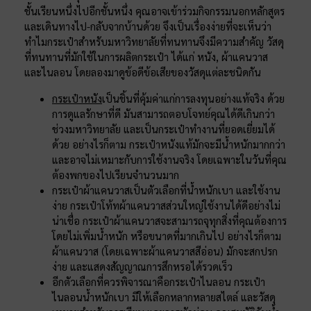
ชั้นเรียนหนึ่งไปอีกชั้นหนึ่ง คุณอาจเข้าร่วมกิจกรรมนอกหลักสูตร
และเดินทางไป-กลับจากบ้านด้วย จึงเป็นเรื่องง่ายที่จะเห็นว่า
ทำไมกระเป๋าสำหรับมหาวิทยาลัยที่ทนทานจึงมีความสำคัญ วัสดุ
ที่ทนทานที่มักใช้ในการผลิตกระเป๋า ได้แก่ หนัง, ผ้าแคนวาส
และไนลอน โดยลองมาดูข้อดีข้อเสียของวัสดุแต่ละชนิดกัน
กระเป๋าหนัง
เป็นชิ้นที่คุ้มค่าแก่การลงทุนอย่างแท้จริง ด้วย
การดูแลรักษาที่ดี มันสามารถตอบโจทย์คุณได้ดีเกินกว่า
ช่วงมหาวิทยาลัย และเป็นกระเป๋าทำงานที่ยอดเยี่ยมได้
ด้วย อย่างไรก็ตาม กระเป๋าหนังแท้มักจะมีน้ำหนักมากกว่า
และอาจไม่เหมาะกับการใช้งานจริง โดยเฉพาะในวันที่คุณ
ต้องพกของไปเรียนจำนวนมาก
กระเป๋าผ้าแคนวาสเป็นตัวเลือกที่น้ำหนักเบา และใช้งาน
ง่าย กระเป๋าโท้ทผ้าแคนวาสส่วนใหญ่ใช้งานได้ดีอย่างไม่
น่าเชื่อ กระเป๋าผ้าแคนวาสจะสามารถจุทุกสิ่งที่คุณต้องการ
โดยไม่เพิ่มน้ำหนัก หรือขนาดที่มากเกินไป อย่างไรก็ตาม
ผ้าแคนวาส (โดยเฉพาะผ้าแคนวาสสีอ่อน) มักจะสกปรก
ง่าย และแสดงสัญญาณการสึกหรอได้รวดเร็ว
อีกตัวเลือกที่ควรพิจารณาคือกระเป๋าไนลอน กระเป๋า
ไนลอนน้ำหนักเบา มีให้เลือกหลากหลายสไตล์ และวัสดุ