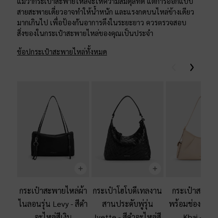
แม้ว่ากระเป๋าสะพายไหล่จะให้ความสมดุลที่ดี แต่การออกแบบ
สายสะพายเดี่ยวอาจทำให้น้ำหนัก และแรงกดบนไหล่ข้างเดียว
มากเกินไป เพื่อป้องกันอาการตึงในระยะยาว ควรตรวจสอบ
สิ่งของในกระเป๋าสะพายไหล่ของคุณเป็นประจำ
ช้อปกระเป๋าสะพายไหล่ทั้งหมด
Previous
Next
กระเป๋าสะพายไหล่ผ้า
กระเป๋าโฮโบดีเทลงาน
กระเป๋าสะพาย
ไนลอนรุ่น Levy
-
สีดำ
สานประดับพู่รุ่น
พร้อมช่องด้านข้
อะไหล่สีเงิน
Ivette
-
สีดำอะไหล่สี
Khai
-
สีโอ