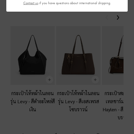
Contact us
if you have questions about international shipping.
ช้อปกระเป๋าโท้ททั้งหมด
Previous
Next
กระเป๋าโท้ทผ้าไนลอน
กระเป๋าโท้ทผ้าไนลอน
กระเป๋าสะพายไ
รุ่น Levy
-
สีดำอะไหล่สี
รุ่น Levy
-
สีเอสเพรส
เทลชาร์มงานถั
เงิน
โซบราวน์
Haylen
-
สีเอส
บราวน์