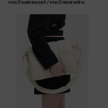
กระเป๋าเมสเซนเจอร์ / กระเป๋าสะพายข้าง