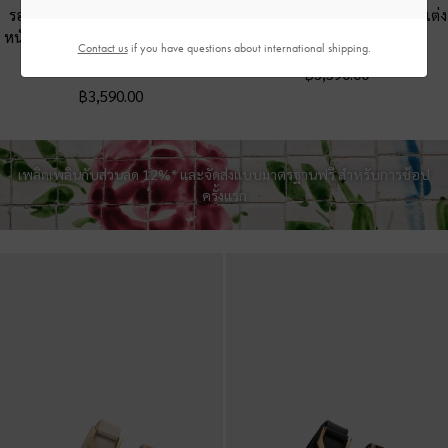
รองเท้าบูทหุ้มข้อแบบพื้นหนาวัสดุ
รองเท้าบูทหุ้มข้อแบบพื้นหนาตกแต่ง
หนังกลับตกแต่งซิปด้านหลังรุ่น Leoi
ซิปด้านหลังรุ่น Leoi
-
สีดำ
Contact us
if you have questions about international shipping.
-
สีคาเมล
฿3,590.00
฿3,590.00
เพลิดเพลินกับส่วนลด 12%* และจัดส่งแบบมาตรฐานฟรี สำหรับการช้อป
ครั้งแรก