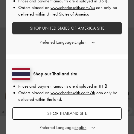
Prices and payment amounts are displayed in
US $
.
นู้ด
สีดำ
Orders placed on
www.charleskeith.com/us
can only be
delivered within United States of America.
฿1,990.00
฿1,990.00
SHOP UNITED STATES OF AMERICA SITE
Preferred Language:
Shop our Thailand site
Prices and payment amounts are displayed in
TH ฿
.
Orders placed on
www.charleskeith.co.th/th
can only be
delivered within Thailand.
SHOP THAILAND SITE
Preferred Language:
BACK IN STOCK
BACK IN STOCK