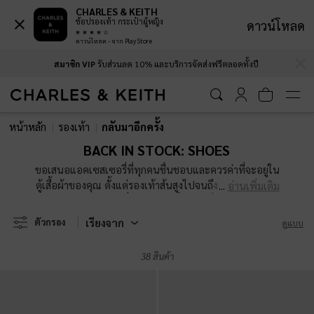
CHARLES & KEITH
ช้อปรองเท้า กระเป๋าผู้หญิง
ดาวน์โหลด
ดาวน์โหลด - จาก Play Store
…
…
สมาชิก VIP
รับส่วนลด 10% และบริการจัดส่งฟรีตลอดทั้งปี
สมาชิก VIP
รับส่วนลด 10% และบริการจัดส่งฟรีตลอดทั้งปี
หน้าหลัก
รองเท้า
กลับมาอีกครั้ง
BACK IN STOCK: SHOES
ขอเสนอแอคเซสเซอรี่ที่ทุกคนชื่นชอบและควรค่าที่จะอยู่ใน
ตู้เสื้อผ้าของคุณ ตั้งแต่รองเท้าส้นสูงไปจนถึงรองเท้าเปิดส้น
อ่านเพิ่มเติม
รองเท้าแตะและบูท นี่เป็นโอกาสที่จะได้เพิ่มดีไซน์ของเรา
ในคอลเลคชั่นของคุณก่อนที่มันจะหมดอีกครั้ง
เรียงจาก
ตัวกรอง
ดูแบบ
38 สินค้า