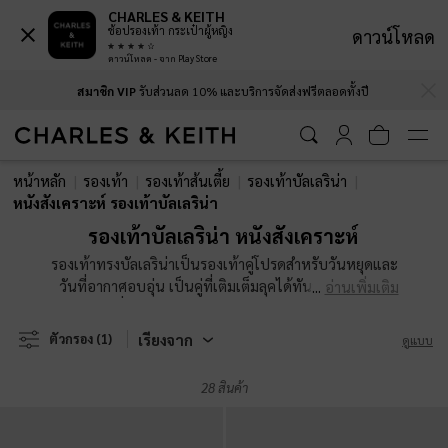
CHARLES & KEITH
ช้อปรองเท้า กระเป๋าผู้หญิง
ดาวน์โหลด
ดาวน์โหลด - จาก Play Store
…
…
สมาชิก VIP
รับส่วนลด 10% และบริการจัดส่งฟรีตลอดทั้งปี
สมาชิก VIP
รับส่วนลด 10% และบริการจัดส่งฟรีตลอดทั้งปี
หน้าหลัก
รองเท้า
รองเท้าส้นเตี้ย
รองเท้าบัลเลริน่า
หนังสังเคราะห์ รองเท้าบัลเลริน่า
รองเท้าบัลเลริน่า หนังสังเคราะห์
รองเท้าทรงบัลเลริน่าเป็นรองเท้าคู่โปรดสำหรับวันหยุดและ
วันที่อากาศอบอุ่น เป็นคู่ที่เติมเต็มลุคได้ทันที - คิดเสียว่า
อ่านเพิ่มเติม
เป็นแฟลตที่ใส่ได้ตลอดไป ไม่ว่าคุณจะเลือกรองเท้าในโทน
สีนิวทรัลแบบคลาสสิค สีสันสดใสหรือมองหาคู่ที่มีเท็กซ์เจอร์
เรียงจาก
ตัวกรอง
(1)
ดูแบบ
และการปัก รองเท้าบัลเลริน่าสำหรับผู้หญิงของเราการันตี
ได้เลยว่าใส่ง่าย มีสไตล์ ต้องขอบคุณซิลูเอทแบบทันสมัยที่
28 สินค้า
ได้รับการอัปเกรดมา