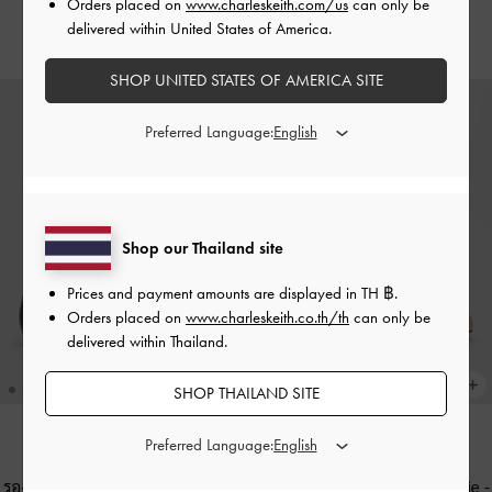
฿2,390.00
Orders placed on
www.charleskeith.com/us
can only be
delivered within United States of America.
฿2,390.00
SHOP UNITED STATES OF AMERICA SITE
Preferred Language:
Shop our Thailand site
Prices and payment amounts are displayed in
TH ฿
.
Orders placed on
www.charleskeith.co.th/th
can only be
delivered within Thailand.
SHOP THAILAND SITE
Preferred Language:
NEW
NEW
รองเท้าแมรี่เจนดีเทลโซ่ประดับชาร์ม
รองเท้าแมรี่เจนประดับมุกรุ่น Marie
-