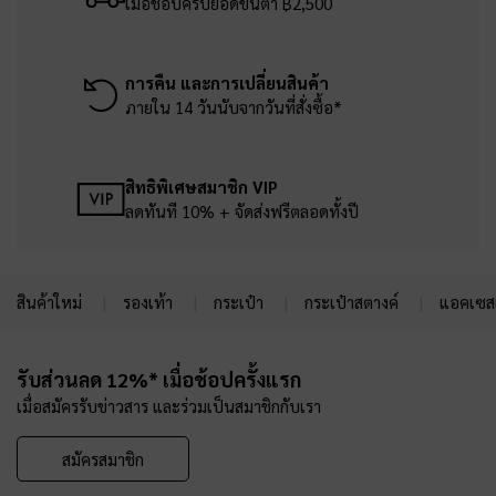
เมื่อช้อปครบยอดขั้นต่ำ ฿2,500
การคืน และการเปลี่ยนสินค้า
ภายใน 14 วันนับจากวันที่สั่งซื้อ*
สิทธิพิเศษสมาชิก VIP
ลดทันที 10% + จัดส่งฟรีตลอดทั้งปี
สินค้าใหม่
รองเท้า
กระเป๋า
กระเป๋าสตางค์
แอคเซสเ
Site footer
รับส่วนลด 12%* เมื่อช้อปครั้งแรก
เมื่อสมัครรับข่าวสาร และร่วมเป็นสมาชิกกับเรา
สมัครสมาชิก